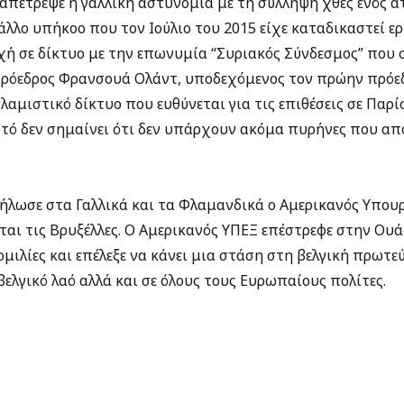
απετρέψε η γαλλική αστυνομία με τη σύλληψη χθες ενός ατ
άλλο υπήκοο που τον Ιούλιο του 2015 είχε καταδικαστεί ε
χή σε δίκτυο με την επωνυμία “Συριακός Σύνδεσμος” που
 πρόεδρος Φρανσουά Ολάντ, υποδεχόμενος τον πρώην πρόε
λαμιστικό δίκτυο που ευθύνεται για τις επιθέσεις σε Παρίσ
τό δεν σημαίνει ότι δεν υπάρχουν ακόμα πυρήνες που απο
ήλωσε στα Γαλλικά και τα Φλαμανδικά ο Αμερικανός Υπου
εται τις Βρυξέλλες. Ο Αμερικανός ΥΠΕΞ επέστρεφε στην Ο
μιλίες και επέλεξε να κάνει μια στάση στη βελγική πρωτε
βελγικό λαό αλλά και σε όλους τους Ευρωπαίους πολίτες.