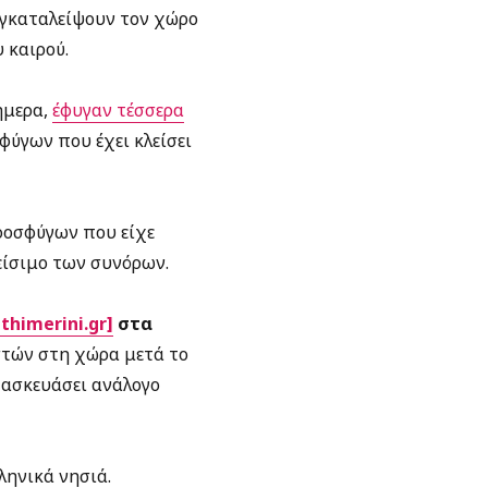
εγκαταλείψουν τον χώρο
 καιρού.
ήμερα,
έφυγαν τέσσερα
ύγων που έχει κλείσει
ροσφύγων που είχε
είσιμο των συνόρων.
thimerini.gr]
στα
στών στη χώρα μετά το
τασκευάσει ανάλογο
ληνικά νησιά.