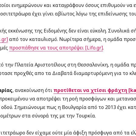
ποίοι ενημερώνουν και καταγράφουν όσους επιθυμούν να 
κοσιτετράωρα έχει γίνει αβίωτος λόγω της επιδείνωσης του
κής εκκένωσης της Ειδομένης δεν είναι εύκολη. Συνολικά σ
.gr]
από τον καταυλισμό. Νωρίτερα σήμερα, η ομάδα προσφ
μμές
προσπάθησε να τους αποτρέψει [Lifo.gr]
.
 την Πλατεία Αριστοτέλους στη Θεσσαλονίκη, η ομάδα π
έφτασε προχθές απο τα Διαβατά διαμαρτυρόμενη για το κλ
αρίας
, ανακοίνωση ότι
προτίθεται να χτίσει φράχτη [ka
ροκειμένου να αποτρέψει τη ροή προσφύγων και μετανα
 οδού. Σημειώνουμε πως η Βουλγαρία από το 2013 έχει κα
ιομέτρων στα σύνορά της με την Τουρκία.
οσιτετράωρο δεν είχαμε ούτε μία άφιξη πρόσφυγα από τα ελ