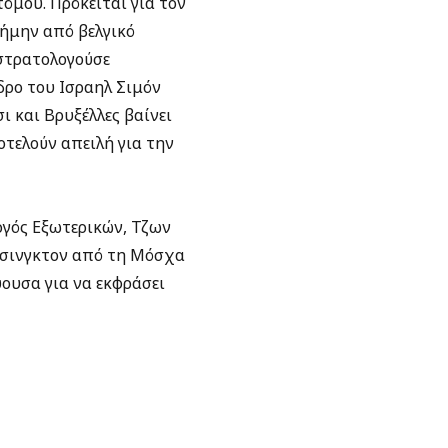
όμου. Πρόκειται για τον
ρήμην από βελγικό
 στρατολογούσε
δρο του Ισραηλ Σιμόν
ι και Βρυξέλλες βαίνει
τελούν απειλή για την
ργός Εξωτερικών, Τζων
υάσινγκτον από τη Μόσχα
ύουσα για να εκφράσει