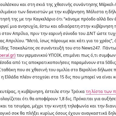
ουλέσκου και στη σκιά της χθεσινής συνάντησης Μέρκελ-Λ
κλιμάκιο των δανειστών με την κυβέρνηση. Μάλιστα η δήλ
τησή της με την Καγκελάριο ότι “κάναμε πρόοδο αλλά δεν
υργεί μια ανησυχία, έστω και αδιαόρατη στην κυβέρνηση 
α στον Απρίλιο, πριν την εαρινή σύνοδο του ΔΝΤ ώστε τυ
ας Απριλίου. “Μετά, ίσως πάρουμε και κάτι για το χρέος”, 
είδης Τσακαλώτος σε συνέντευξή του στο News247. Πάντως
eral.gr)
του γερμανικού ΥΠΟΙΚ, επιμένει πως ό,τι συμφων
α έσοδα από τις αποκρατικοποιήσεις παραμένουν στα 50δι
Σταθάκη που σε χθεσινή του ομιλία στο Βερολίνο δήλωσε 
ι η Ελλάδα πλέον στοχεύει στα 15 δις που μπορεί να είναι κ
υτέρας, η κυβέρνηση, έστειλε στην Τρόικα
τη λίστα των 
λογίζεται ότι θα αποφέρουν 1,8 δις. Πρόκειται για αυξήσ
και τα τσιγάρα, μέχρι την κινητή τηλεφωνία και την δια
ολογικό σοκ θα πλήξει κυρίως όσους έχουν αναγκαστικά δ