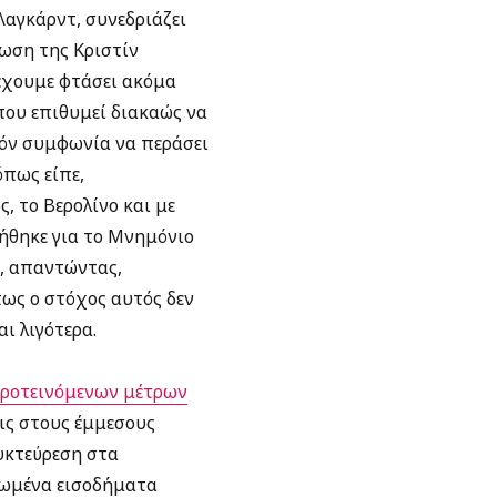
αγκάρντ, συνεδριάζει
ωση της Κριστίν
 έχουμε φτάσει ακόμα
που επιθυμεί διακαώς να
χόν συμφωνία να περάσει
όπως είπε,
, το Βερολίνο και με
ήθηκε για το Μνημόνιο
ς, απαντώντας,
πως ο στόχος αυτός δεν
αι λιγότερα.
προτεινόμενων μέτρων
εις στους έμμεσους
νυκτεύρεση στα
ηλωμένα εισοδήματα