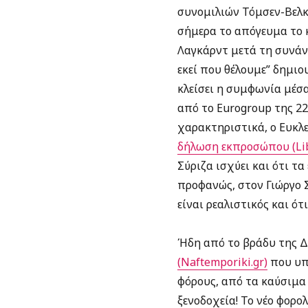
συνομιλιών Τόμσεν-Βελκ
σήμερα το απόγευμα το 
Λαγκάρντ μετά τη συνάν
εκεί που θέλουμε” δημιο
κλείσει η συμφωνία μέσ
από το Eurogroup της 22
χαρακτηριστικά, ο Ευκλ
δήλωση εκπροσώπου (Lib
Σύριζα ισχύει και ότι τ
προφανώς, στον Γιώργο 
είναι ρεαλιστικός και ότ
Ήδη από το βράδυ της Δε
(Naftemporiki.gr)
που υπο
φόρους, από τα καύσιμα 
ξενοδοχεία! Το νέο φορ