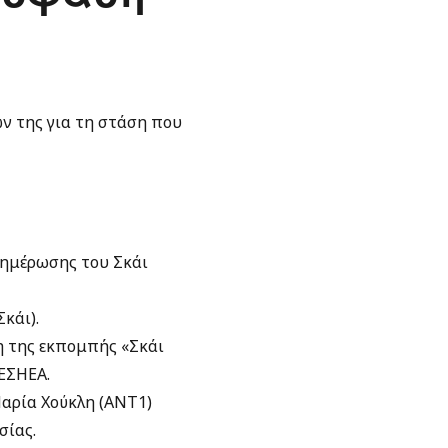
ν της για τη στάση που
νημέρωσης του Σκάι
κάι).
η της εκπομπής «Σκάι
 ΕΣΗΕΑ.
αρία Χούκλη (ΑΝΤ1)
σίας.