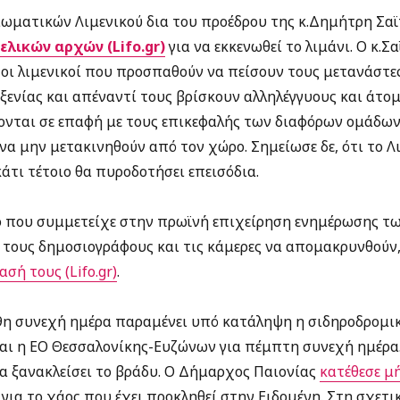
ωματικών Λιμενικού δια του προέδρου της κ.Δημήτρη Σα
λικών αρχών (Lifo.gr)
για να εκκενωθεί το λιμάνι. Ο κ.Σ
 οι λιμενικοί που προσπαθούν να πείσουν τους μετανάστε
ξενίας και απέναντί τους βρίσκουν αλληλέγγυους και άτο
ονται σε επαφή με τους επικεφαλής των διαφόρων ομάδων
 να μην μετακινηθούν από τον χώρο. Σημείωσε δε, ότι το Λ
κάτι τέτοιο θα πυροδοτήσει επεισόδια.
ο που συμμετείχε στην πρωϊνή επιχείρηση ενημέρωσης τ
τους δημοσιογράφους και τις κάμερες να απομακρυνθούν
σή τους (Lifo.gr)
.
19η συνεχή ημέρα παραμένει υπό κατάληψη η σιδηροδρομι
αι η ΕΟ Θεσσαλονίκης-Ευζώνων για πέμπτη συνεχή ημέρα. 
 να ξανακλείσει το βράδυ. Ο Δήμαρχος Παιονίας
κατέθεσε μή
για το χάος που έχει προκληθεί στην Ειδομένη. Στη σχετι