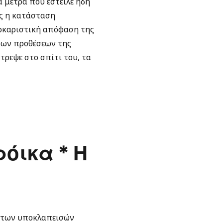
ά μέτρα που έστειλε ήδη
ης η κατάσταση
Σοκαριστική απόφαση της
των προθέσεων της
τρεψε στο σπίτι του, τα
όικα * Η
ή των υποκλαπεισών