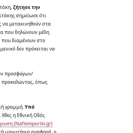
ϊτάκη,
ζήτησε την
αϊτάκης σημείωσε ότι
ς να μετακινηθούν στα
μα που δηλώνουν μέλη
 που διαμένουν στο
ιμενικό δεν πρόκειται να
ων προσφύγων/
, προκαλώντας, όπως
κή γραμμή.
Υπό
Χθες η Εθνική Οδός
νυση (Naftemporiki.gr)
κή μηνυτήρια αναφορά, ο