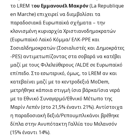
το LREM τ
ου Εμμανουέλ Μακρόν
(La Republique
en Marche) επιχειρεί να διεμβολίσει τα
παραδοσιακά Ευρωπαϊκά σχήματα – την
κλονισμένη κυριαρχία Χριστιανοδημοκρατών
(Ευρωπαϊκό Λαϊκό Κόμμα/ ΕΛΚ-ΡΡΕ και
Σοσιαλδημοκρατών (Σοσιαλιστές και Δημοκράτες
-PES) αντιμετωπίζοντας στα σοβαρά να κατέβει
μαζί με τους Φιλελεύθερους /ALDE σε Ευρωπαϊκό
επίπεδο. Στο εσωτερικό, όμως, το LREM αν και
κατεβαίνει μαζί με το κεντροδεξιά MoDem,
μετρήθηκε κάποια στιγμή ίσια βάρκα/ίσια νερά
με το Εθνικό Συναγερμό/Εθνικό Μέτωπο της
Μαρίν Λεπέν (στο 21,5% έναντι 21%). Αντίστοιχα
η παραδοσιακή δεξιά/Ρεπουμπλικάνοι βρέθηκε
δίπλα στην Ανυπότακτη Γαλλία του Μελανσόν
(15% έναντι 14%).