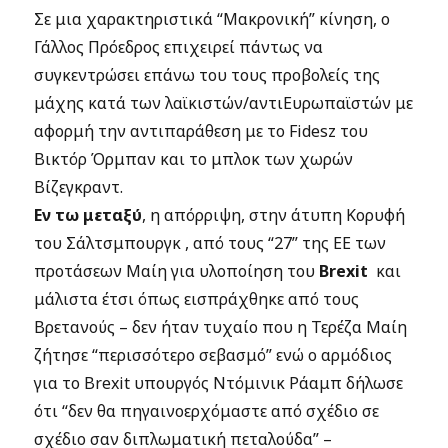
Σε μια χαρακτηριστικά “Μακρονική” κίνηση, ο
Γάλλος Πρόεδρος επιχειρεί πάντως να
συγκεντρώσει επάνω του τους προβολείς της
μάχης κατά των λαϊκιστών/αντιΕυρωπαϊστών με
αφορμή την αντιπαράθεση με το Fidesz του
Βικτόρ Όρμπαν και το μπλοκ των χωρών
Βίζεγκραντ.
Εν τω μεταξύ
, η απόρριψη, στην άτυπη Κορυφή
του Σάλτσμπουργκ , από τους “27” της ΕΕ των
προτάσεων Μαίη για υλοποίηση του
Brexit
και
μάλιστα έτσι όπως εισπράχθηκε από τους
Βρετανούς – δεν ήταν τυχαίο που η Τερέζα Μαίη
ζήτησε “περισσότερο σεβασμό” ενώ ο αρμόδιος
για το Brexit υπουργός Ντόμινικ Ράαμπ δήλωσε
ότι “δεν θα πηγαινοερχόμαστε από σχέδιο σε
σχέδιο σαν διπλωματική πεταλούδα” –