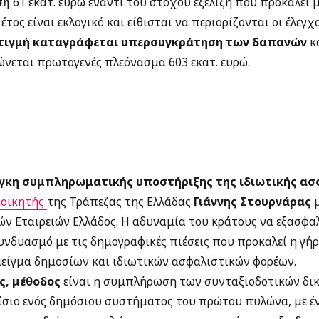
ση
61 εκατ. ευρώ έναντι του στόχου εξέλιξη που προκαλεί
έτος είναι εκλογικό και είθισται να περιορίζονται οι έλεγχο
στιγμή καταγράφεται υπερσυγκράτηση των δαπανών
κα
νεται πρωτογενές πλεόνασμα 603 εκατ. ευρώ.
γκη συμπληρωματικής υποστήριξης της ιδιωτικής ασ
ιοικητής
της Τράπεζας της Ελλάδας
Γιάννης Στουρνάρας
ν Εταιρειών Ελλάδος. Η αδυναμία του κράτους να εξασφαλ
υνδυασμό με τις δημογραφικές πιέσεις που προκαλεί η γ
μείγμα δημοσίων και ιδιωτικών ασφαλιστικών φορέων.
ς, μέθοδος
είναι η συμπλήρωση των συνταξιοδοτικών δι
σιο ενός δημόσιου συστήματος του πρώτου πυλώνα, με έ