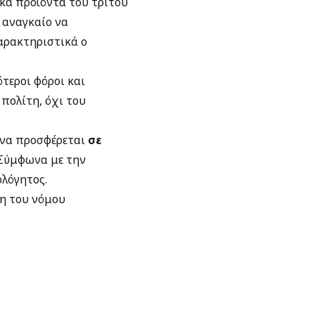
κά προϊόντα του τρίτου
 αναγκαίο να
χαρακτηριστικά ο
ότεροι φόροι και
 πολίτη, όχι του
 να προσφέρεται
σε
 Σύμφωνα με την
ολόγητος.
η του νόμου