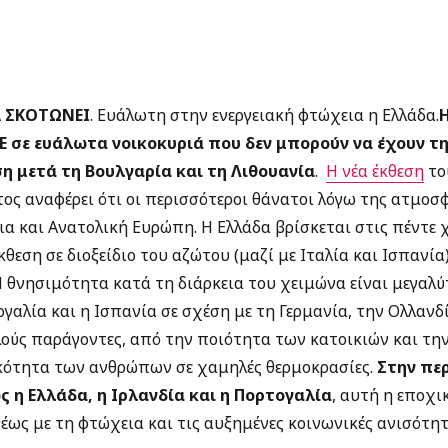
Α ΣΚΟΤΩΝΕΙ
. Ευάλωτη στην ενεργειακή φτώχεια η Ελλάδα.
Η
ΕΕ σε ευάλωτα νοικοκυριά που δεν μπορούν να έχουν τ
 μετά τη Βουλγαρία και τη Λιθουανία
.
Η νέα έκθεση
το
ος αναφέρει ότι οι περισσότεροι θάνατοι λόγω της ατμοσ
α και Ανατολική Ευρώπη. Η Ελλάδα βρίσκεται στις πέντε 
εση σε διοξείδιο του αζώτου (μαζί με Ιταλία και Ισπανία)
Η θνησιμότητα κατά τη διάρκεια του χειμώνα είναι μεγαλ
ογαλία και η Ισπανία σε σχέση με τη Γερμανία, την Ολλανδ
λούς παράγοντες, από την ποιότητα των κατοικιών και τ
κότητα των ανθρώπων σε χαμηλές θερμοκρασίες.
Στην πε
η Ελλάδα, η Ιρλανδία και η Πορτογαλία
, αυτή η εποχ
έως με τη φτώχεια και τις αυξημένες κοινωνικές ανισότητ