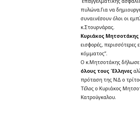
επαγγελματικής ασφάλισ
πυλώνα.Για να δημιουργ
συναινέσουν όλοι οι εμπ
κ.Στουρνάρας.
Κυριάκος Μητσοτάκης
εισφορές, περισσότερες ε
κόμματος”.
Ο κ.Μητσοτάκης δήλωσε
όλους τους Έλληνες
αλ
πρόταση της ΝΔ ο τρίτος
Τέλος ο Κυριάκος Μητσο
Κατρούγκαλου.