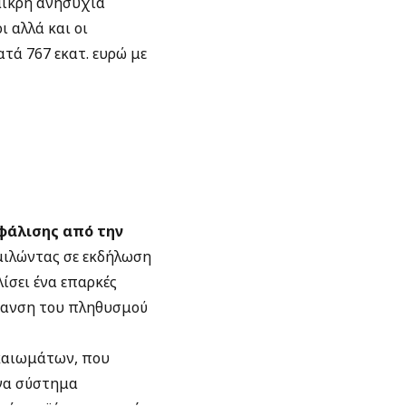
 μικρή ανησυχία
ι αλλά και οι
τά 767 εκατ. ευρώ με
φάλισης από την
μιλώντας σε εκδήλωση
ίσει ένα επαρκές
ήρανση του πληθυσμού
καιωμάτων, που
να σύστημα