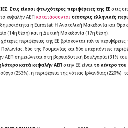
ΙΕΣ
.
Στις είκοσι φτωχότερες περιφέρειες της ΕΕ
στις ο
τά κεφαλήν ΑΕΠ
κατατάσσονται
τέσσερις ελληνικές περι
δημοσιότητα η Eurostat: Η Ανατολική Μακεδονία και Θράκη
γαίο (14η θέση) και η Δυτική Μακεδονία (17η θέση).
χότερες περιφέρειες της ΕΕ βρίσκονται πέντε περιφέρειες 
ς Πολωνίας, δύο της Ρουμανίας και δύο υπερπόντιες περιφέρ
ν ΑΕΠ σημειώνεται στη βορειοδυτική Βουλγαρία (31% του 
ηλότερο κατά κεφαλήν ΑΕΠ
στην ΕΕ είναι
το κέντρο του
βούργο (253%), η περιφέρεια της νότιας Ιρλανδίας (220%), τ