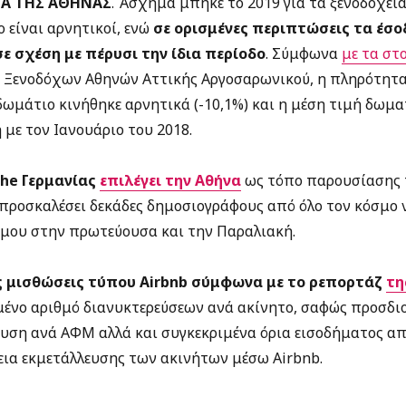
ΙΑ ΤΗΣ ΑΘΗΝΑΣ
. Άσχημα μπήκε το 2019 για τα ξενοδοχεία
ο είναι αρνητικοί, ενώ
σε ορισμένες περιπτώσεις τα έσ
ε σχέση με πέρυσι την ίδια περίοδο
. Σύμφωνα
με τα στ
 Ξενοδόχων Αθηνών Αττικής Αργοσαρωνικού, η πληρότητα
δωμάτιο κινήθηκε αρνητικά (-10,1%) και η μέση τιμή δωμ
 με τον Ιανουάριο του 2018.
che Γερμανίας
επιλέγει την Αθήνα
ως τόπο παρουσίασης τ
ι προσκαλέσει δεκάδες δημοσιογράφους από όλο τον κόσμο 
όμου στην πρωτεύουσα και την Παραλιακή.
ς μισθώσεις τύπου Airbnb σύμφωνα με το ρεπορτάζ
τη
μένο αριθμό διανυκτερεύσεων ανά ακίνητο, σαφώς προσδι
υση ανά ΑΦΜ αλλά και συγκεκριμένα όρια εισοδήματος απ
εια εκμετάλλευσης των ακινήτων μέσω Airbnb.