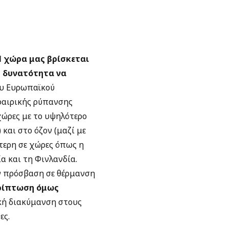
 χώρα μας βρίσκεται
η δυνατότητα να
υ Ευρωπαϊκού
φαιρικής ρύπανσης
χώρες με το υψηλότερο
 και στο όζον (μαζί με
ύτερη σε χώρες όπως η
ία και τη Φινλανδία.
ην πρόσβαση σε θέρμανση
ρίπτωση όμως
ική διακύμανση στους
ες.