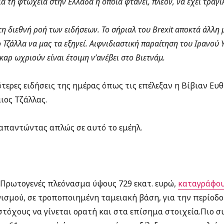
ια τη φτώχεια στην Ελλάδα η οποία φτάνει, πλέον, να έχει τραγ
η διεθνή ροή των ειδήσεων. Το σήριαλ του Brexit αποκτά άλλη 
Τζάλλα να μας τα εξηγεί. Αιφνιδιαστική παραίτηση του Ιρανού
αρ ωχριούν είναι έτοιμη ν’ανέβει στο Βιετνάμ.
τερες ειδήσεις της ημέρας όπως τις επέλεξαν η Βίβιαν Ε
ιος Τζάλλας.
 απαντώντας απλώς σε αυτό το εμέηλ.
Πρωτογενές πλεόνασμα ύψους 729 εκατ. ευρώ,
καταγράφου
ισμού, σε τροποποιημένη ταμειακή βάση, για την περίοδο
τόχους να γίνεται ορατή και στα επίσημα στοιχεία.
Πιο σ