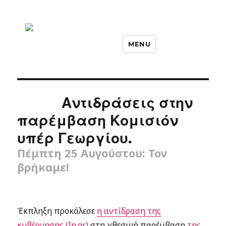
MENU
Αντιδράσεις στην
παρέμβαση Κομισιόν
υπέρ Γεωργίου.
Πέμπτη 25 Αυγούστου: Τον
βρήκαμε!
Έκπληξη προκάλεσε
η αντίδραση της
κυβέρνησης (In.gr)
στη χθεσινή παρέμβαση
της