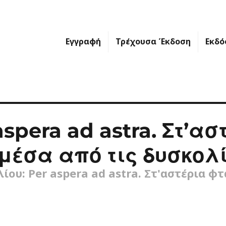
Εγγραφή
Τρέχουσα Έκδοση
Εκδό
spera ad astra. Στ’ασ
μέσα από τις δυσκολί
ίου: Per aspera ad astra. Στ'αστέρια φ