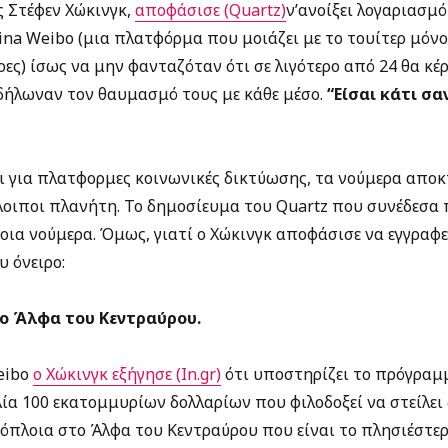
ς Στέφεν Χώκινγκ,
αποφάσισε (Quartz)
ν’ανοίξει λογαριασμό
na Weibo (μια πλατφόρμα που μοιάζει με το τουίτερ μόνο
ς) ίσως να μην φανταζόταν ότι σε λιγότερο από 24 θα κέ
 δήλωναν τον θαυμασμό τους με κάθε μέσο.
“Είσαι κάτι σα
ι για πλατφορμες κοινωνικές δικτύωσης, τα νούμερα αποκ
οιποι πλανήτη. Το δημοσίευμα του Quartz που συνέδεσα π
ια νούμερα. Όμως, γιατί ο Χώκινγκ αποφάσισε να εγγραφεί
υ όνειρο:
το Άλφα του Κεντραύρου.
eibo
ο Χώκινγκ εξήγησε (In.gr)
ότι υποστηρίζει το πρόγραμ
ία 100 εκατομμυρίων δολλαρίων που φιλοδοξεί να στείλει 
όπλοια στο Άλφα του Κεντραύρου που είναι το πλησιέστερ