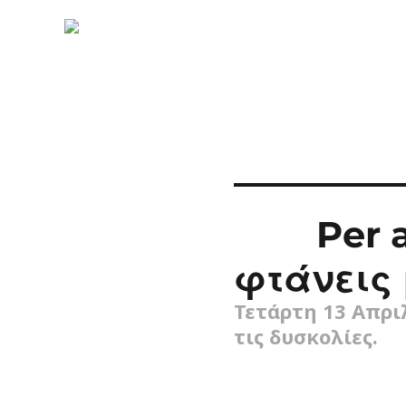
Per a
φτάνεις 
Τετάρτη 13 Απριλ
τις δυσκολίες.