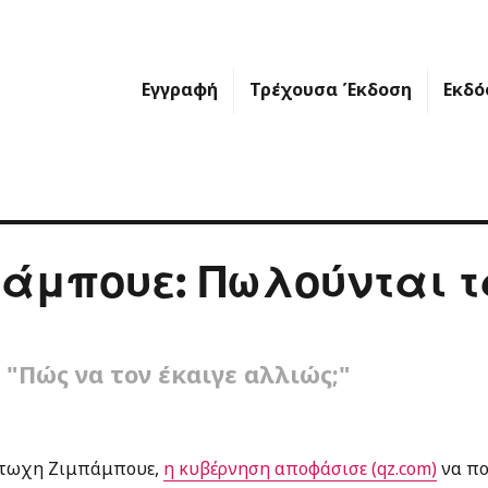
Εγγραφή
Τρέχουσα Έκδοση
Εκδό
άμπουε: Πωλούνται τ
 "Πώς να τον έκαιγε αλλιώς;"
πτωχη Ζιμπάμπουε,
η κυβέρνηση αποφάσισε (qz.com)
να πο