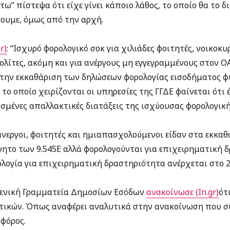
τω” πίστεψα ότι είχε γίνει κάποιο λάθος, το οποίο θα το 
άρουμε, όμως από την αρχή.
r)
: “Ισχυρό φορολογικό σοκ για χιλιάδες φοιτητές, νοικοκυ
ίτες, ακόμη και για ανέργους μη εγγεγραμμένους στον Ο
 την εκκαθάριση των δηλώσεων φορολογίας εισοδήματος 
ο οποίο χειρίζονται οι υπηρεσίες της ΓΓΔΕ φαίνεται ότι 
ισμένες απαλλακτικές διατάξεις της ισχύουσας φορολογική
νεργοι, φοιτητές και ημιαπασχολούμενοι είδαν στα εκκαθα
ητο των 9.545Ε αλλά φορολογούνται για επιχειρηματική δ
ολογία για επιχειρηματική δραστηριότητα ανέρχεται στο 
Γενική Γραμματεία Δημοσίων Εσόδων
ανακοίνωσε (In.gr)
ότ
ικών. Όπως αναφέρει αναλυτικά στην ανακοίνωση που συ
 φόρος.