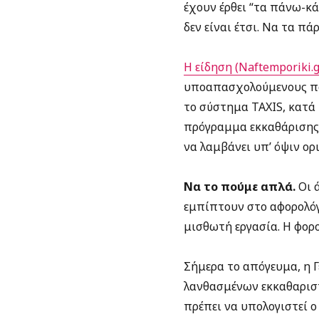
έχουν έρθει “τα πάνω-κά
δεν είναι έτσι. Να τα π
Η είδηση (Naftemporiki.g
υποαπασχολούμενους πολ
το σύστημα ΤΑΧΙS, κατά
πρόγραμμα εκκαθάρισης τ
να λαμβάνει υπ’ όψιν ορ
Να το πούμε απλά.
Οι ά
εμπίπτουν στο αφορολόγ
μισθωτή εργασία. Η φορ
Σήμερα το απόγευμα, η 
λανθασμένων εκκαθαριστ
πρέπει να υπολογιστεί ο