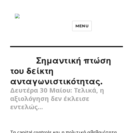
MENU
Σημαντική πτώση
του δείκτη
ανταγωνιστικότητας.
Δευτέρα 30 Μαίου: Τελικά, η
αξιολόγηση δεν έκλεισε
εντελώς...
Τα capital controls και η πολιτική αβεβαιότητα