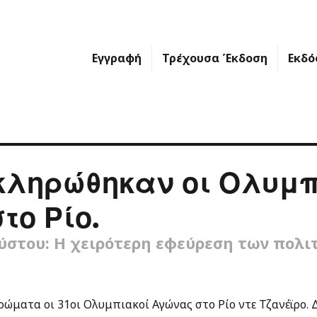
Εγγραφή
Τρέχουσα Έκδοση
Εκδό
ληρώθηκαν οι Ολυμπ
το Ρίο.
ύστου: Η χειρότερη εφεύρεση των πολι
ώματα οι 31οι Ολυμπιακοί Αγώνας στο Ρίο ντε Τζανέϊρο.