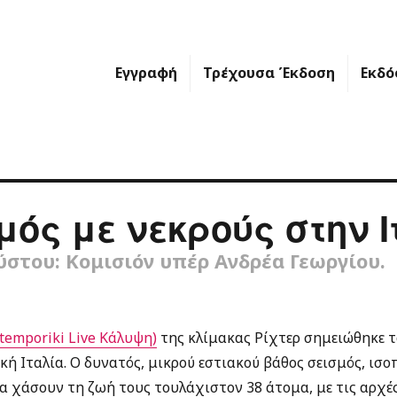
Εγγραφή
Τρέχουσα Έκδοση
Εκδό
μός με νεκρούς στην Ι
ύστου: Κομισιόν υπέρ Ανδρέα Γεωργίου.
temporiki Live Κάλυψη)
της κλίμακας Ρίχτερ σημειώθηκε τ
κή Ιταλία. Ο δυνατός, μικρού εστιακού βάθος σεισμός, ισ
να χάσουν τη ζωή τους τουλάχιστον 38 άτομα, με τις αρχέ