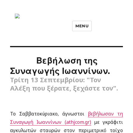
MENU
Βεβήλωση της
Συναγωγής Ιωαννίνων.
Τρίτη 13 Σεπτεμβρίου: "Τον
Αλέξη που ξέρατε, ξεχάστε τον".
Το Σαββατοκύριακο, άγνωστοι
βεβήλωσαν τη
Συναγωγή Ιωαννίνων (athjcom.gr)
με γκράφιτι
αγκυλωτών σταυρών στον περιμετρικό τοίχο