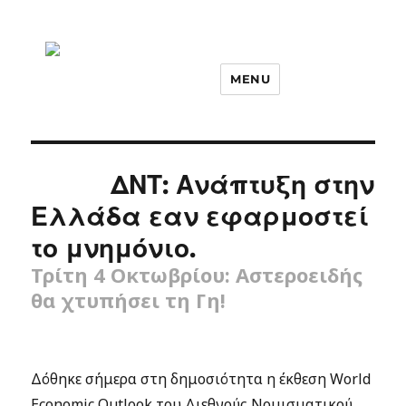
MENU
ΔΝΤ: Ανάπτυξη στην
Ελλάδα εαν εφαρμοστεί
το μνημόνιο.
Τρίτη 4 Οκτωβρίου: Αστεροειδής
θα χτυπήσει τη Γη!
Δόθηκε σήμερα στη δημοσιότητα η έκθεση World
Economic Outlook του Διεθνούς Νομισματικού