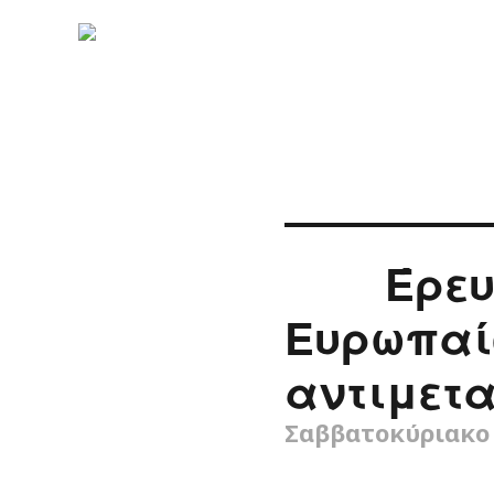
Έρευ
Ευρωπαί
αντιμετα
Σαββατοκύριακο 