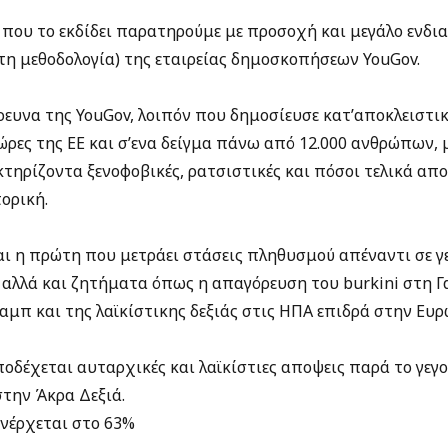
s που το εκδίδει παρατηρούμε με προσοχή και μεγάλο ενδι
τη μεθοδολογία) της εταιρείας δημοσκοπήσεων YouGov.
ευνα της YouGov, λοιπόν που δημοσίευσε κατ’αποκλειστικ
χώρες της ΕΕ και σ’ενα δείγμα πάνω από 12.000 ανθρώπων,
τηρίζοντα ξενοφοβικές, ρατσιστικές και πόσοι τελικά απ
ορική.
αι η πρώτη που μετράει στάσεις πληθυσμού απέναντι σε γε
 αλλά και ζητήματα όπως η απαγόρευση του burkini στη Γα
αμπ και της λαϊκίστικης δεξιάς στις ΗΠΑ επιδρά στην Ευρ
οδέχεται αυταρχικές και λαϊκίστιες αποψεις παρά το γεγο
στην Άκρα Δεξιά.
ανέρχεται στο 63%