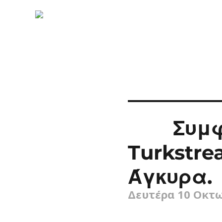
Συμφ
Turkstr
Άγκυρα.
Δευτέρα 10 Οκτω