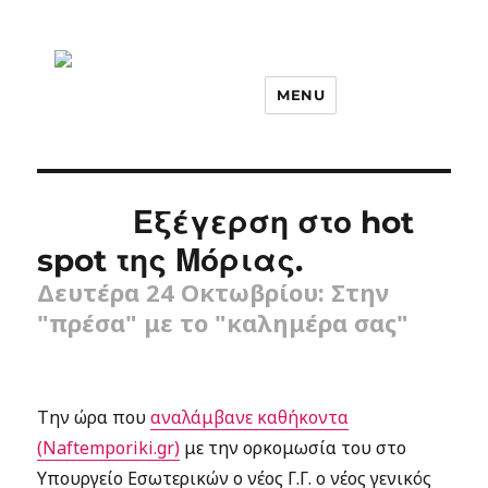
MENU
Εξέγερση στο hot
spot της Μόριας.
Δευτέρα 24 Οκτωβρίου: Στην
"πρέσα" με το "καλημέρα σας"
Την ώρα που
αναλάμβανε καθήκοντα
(Naftemporiki.gr)
με την ορκομωσία του στο
Υπουργείο Εσωτερικών ο νέος Γ.Γ. ο νέος γενικός