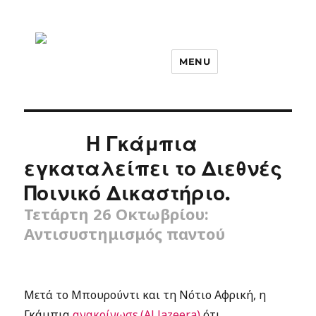
MENU
Η Γκάμπια
εγκαταλείπει το Διεθνές
Ποινικό Δικαστήριο.
Τετάρτη 26 Οκτωβρίου:
Αντισυστημισμός παντού
Μετά το Μπουρούντι και τη Νότιο Αφρική, η
Γκάμπια
ανακοίνωσε (Al Jazeera)
ότι