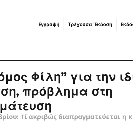
Εγγραφή
Τρέχουσα Έκδοση
Εκδό
μος Φίλη” για την ιδ
ση, πρόβλημα στη
μάτευση
ρίου: Τί ακριβώς διαπραγματεύεται η 