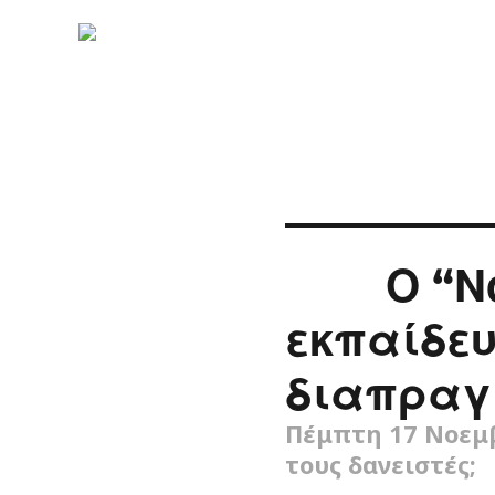
Ο “Νό
εκπαίδευ
διαπραγ
Πέμπτη 17 Νοεμβ
τους δανειστές;