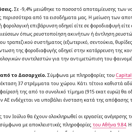
σεις.
Σε -9,4% μειώθηκε το ποσοστό αποταμίευσης των νο
ις περισσότερα από τα εισοδήματα μας. Η μείωση των απο
 φορολογική επιβάρυνση οδηγεί είτε σε φοροδιαφυγή είτε
εύσεων όπως ρευστοποίηση ακινήτων ή άντληση ρευστώ
ου τραπεζικού συστήματος (εξωτερικό, σεντούκια, θυρίδες
άντωση της φοροδιαφυγής οδηγεί στην κατάρρευση της κοι
ολογικών συντελεστών για την αντιμετώπιση του φαινομέν
 από το Δασαρχείο.
Σύμφωνα με πληροφορίες του
Capital
 έκταση 37 στρέμματα του χώρου. Κάτι τέτοιο καθιστά αδ
φαίρεσή της από το συνολικό τίμημα (915 εκατ ευρώ) θα 
όν ΑΕ ενδέχεται να υποβάλει ένσταση κατά της απόφασης 
 τον Ιούλιο θα έχουν ολοκληρωθεί οι εργασίες ανέγερσης τ
 σύμφωνα με αποκλειστικές πληροφορίες
του Αθήνα 9.84
. 