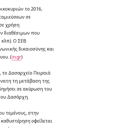
ικοκυριών το 2016,
ταμιεύσεων σε
 σε χρήση
ν διαθέσιμων που
 κλπ). O ΣΕΒ
νωνικής δικαιοσύνης και
ου. (
in.gr
)
, το Δασαρχείο Πειραιά
ύνατη τη μετάβαση της
οδηγήσει σε ακύρωση του
του Δασάρχη.
ου τεμένους, στην
Η καθυστέρηση οφείλεται