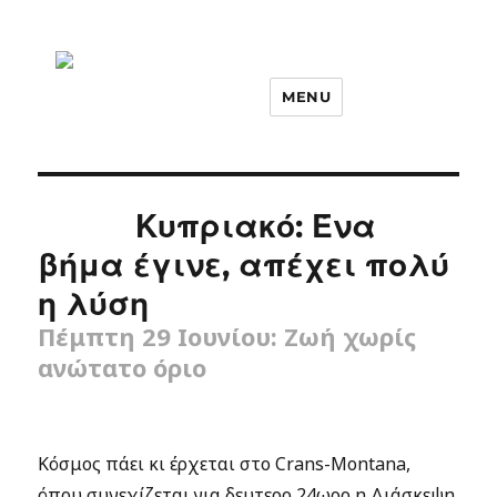
MENU
Κυπριακό: Ένα
βήμα έγινε, απέχει πολύ
η λύση
Πέμπτη 29 Ιουνίου: Ζωή χωρίς
ανώτατο όριο
Κόσμος πάει κι έρχεται στο Crans-Montana,
όπου συνεχίζεται για δευτερο 24ωρο η Διάσκεψη