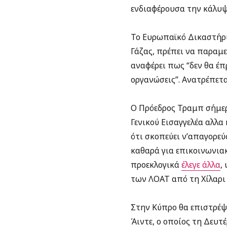
ενδιαφέρουσα την κάλυψ
Το Ευρωπαϊκό Δικαστήρι
Γάζας, πρέπει να παραμε
αναφέρει πως “δεν θα έπ
οργανώσεις”. Ανατρέπετα
Ο Πρόεδρος Τραμπ σήμερ
Γενικού Εισαγγελέα αλλ
ότι σκοπεύει ν’απαγορε
καθαρά για επικοινωνιακ
προεκλογικά
έλεγε άλλα
,
των ΛΟΑΤ από τη Χίλαρι 
Στην Κύπρο θα επιστρέψε
Άιντε, ο οποίος τη Δευτ