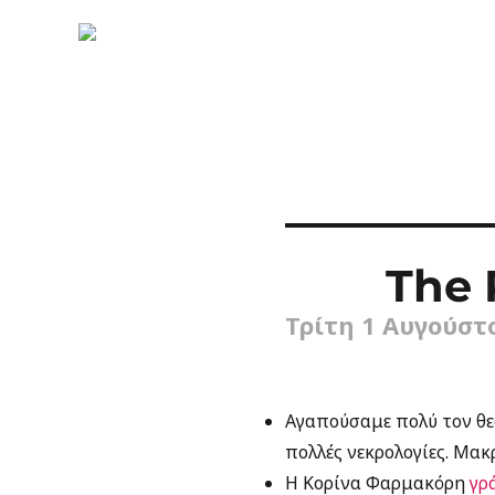
The P
Τρίτη 1 Αυγούστο
Αγαπούσαμε πολύ τον θε
πολλές νεκρολογίες. Μα
H Κορίνα Φαρμακόρη
γρ