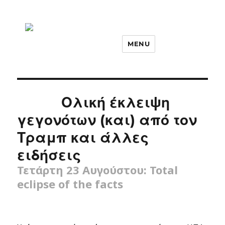
MENU
Ολική έκλειψη
γεγονότων (και) από τον
Τραμπ και άλλες
ειδήσεις
Τετάρτη 23 Αυγούστου: Total
eclipse of the facts