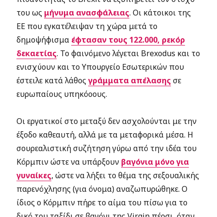
του ως
μήνυμα ανασφάλειας
. Οι κάτοικοι της
ΕΕ που εγκατέλειψαν τη χώρα μετά το
δημοψήφισμα
έφτασαν τους 122.000, ρεκόρ
δεκαετίας
. Το φαινόμενο λέγεται Brexodus και το
ενισχύουν και το Υπουργείο Εσωτερικών που
έστειλε κατά λάθος
γράμματα απέλασης
σε
ευρωπαίους υπηκόοους.
Οι εργατικοί στο μεταξύ δεν ασχολούνται με την
έξοδο καθεαυτή, αλλά με τα μεταφορικά μέσα. Η
σουρεαλιστική συζήτηση γύρω από την ιδέα του
Κόρμπιν ώστε να υπάρξουν
βαγόνια μόνο για
γυναίκες
, ώστε να λήξει το θέμα της σεξουαλικής
παρενόχλησης (για όνομα) αναζωπυρώθηκε. Ο
ίδιος ο Κόρμπιν πήρε το αίμα του πίσω για το
δικό του ταξίδι σε βαγόνι της Virgin πέρσι, όταν