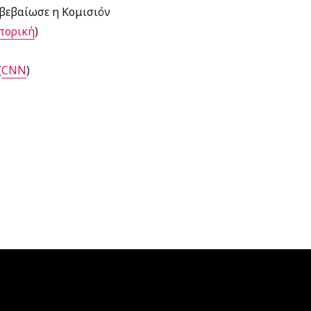
 βεβαίωσε η Κομισιόν
πορική
)
(
CNN
)