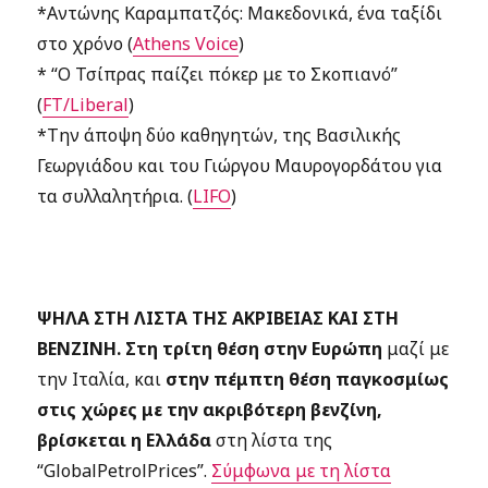
*Αντώνης Καραμπατζός: Μακεδονικά, ένα ταξίδι
στο χρόνο (
Athens Voice
)
* “Ο Τσίπρας παίζει πόκερ με το Σκοπιανό”
(
FT/Liberal
)
*Την άποψη δύο καθηγητών, της Βασιλικής
Γεωργιάδου και του Γιώργου Μαυρογορδάτου για
τα συλλαλητήρια. (
LIFO
)
ΨΗΛΑ ΣΤΗ ΛΙΣΤΑ ΤΗΣ ΑΚΡΙΒΕΙΑΣ ΚΑΙ ΣΤΗ
ΒΕΝΖΙΝΗ.
Στη τρίτη θέση στην Ευρώπη
μαζί με
την Ιταλία, και
στην πέμπτη θέση παγκοσμίως
στις χώρες με την ακριβότερη βενζίνη,
βρίσκεται η Ελλάδα
στη λίστα της
“GlobalPetrolPrices”.
Σύμφωνα με τη λίστα