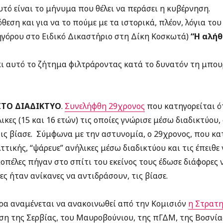
Αυτό είναι το μήνυμα που θέλει να περάσει η κυβέρνηση.
θεση και για να το πούμε με τα ιστορικά, πλέον, λόγια του
γόρου στο Ειδικό Δικαστήριο στη Δίκη Κοσκωτά)
“Η αλήθ
ι αυτό το ζήτημα φιλτράροντας κατά το δυνατόν τη μπου
ΣΤΟ ΔΙΑΔΙΚΤΥΟ
.
Συνελήφθη 29χρονος
που κατηγορείται ό
κες (15 και 16 ετών) τις οποίες γνώρισε μέσω διαδικτύου,
ις βίασε. Σύμφωνα με την αστυνομία, ο 29χρονος, που κα
τικής, “ψάρευε” ανήλικες μέσω διαδικτύου και τις έπειθε
 κοπέλες πήγαν στο σπίτι του εκείνος τους έδωσε διάφορες 
ες ήταν ανίκανες να αντιδράσουν, τις βίασε.
ρα αναμένεται να ανακοινωθεί από την Κομισιόν
η Στρατη
ση της Σερβίας, του Μαυροβούνιου, της πΓΔΜ, της Βοσνίας