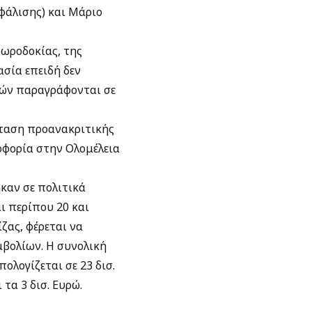
φάλισης) και Μάριο
δωροδοκίας, της
ασία επειδή δεν
γών παραγράφονται σε
ταση προανακριτικής
φοφορία στην Ολομέλεια
ηκαν σε πολιτικά
ι περίπου 20 και
ζας, φέρεται να
μβολίων. Η συνολική
λογίζεται σε 23 δισ.
τα 3 δισ. Ευρώ.