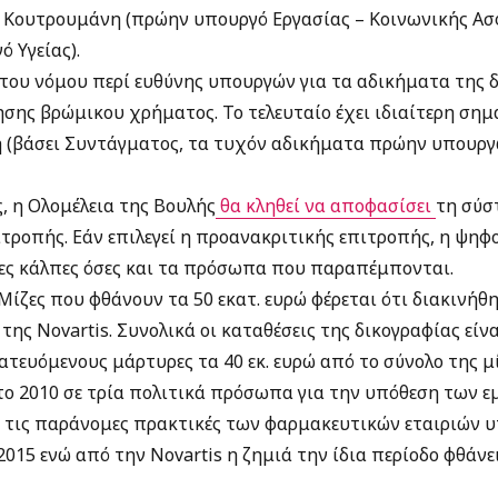
γο Κουτρουμάνη (πρώην υπουργό Εργασίας – Κοινωνικής Ασ
 Υγείας).
 του νόμου περί ευθύνης υπουργών για τα αδικήματα της 
ησης βρώμικου χρήματος. Το τελευταίο έχει ιδιαίτερη σημ
 (βάσει Συντάγματος, τα τυχόν αδικήματα πρώην υπουρ
ς, η Ολομέλεια της Βουλής
θα κληθεί να αποφασίσει
τη σύσ
πιτροπής. Εάν επιλεγεί η προανακριτικής επιτροπής, η ψη
όσες κάλπες όσες και τα πρόσωπα που παραπέμπονται.
Μίζες που φθάνουν τα 50 εκατ. ευρώ φέρεται ότι διακινήθ
ς Novartis. Συνολικά οι καταθέσεις της δικογραφίας είνα
ευόμενους μάρτυρες τα 40 εκ. ευρώ από το σύνολο της μί
το 2010 σε τρία πολιτικά πρόσωπα για την υπόθεση των ε
 τις παράνομες πρακτικές των φαρμακευτικών εταιριών υπο
015 ενώ από την Novartis η ζημιά την ίδια περίοδο φθάνει 