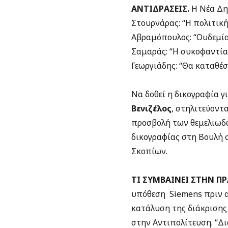
ΑΝΤΙΔΡΑΣΕΙΣ.
Η Νέα Δ
Στουρνάρας: “Η πολιτική
Αβραμόπουλος: “Ουδεμία 
Σαμαράς: “Η συκοφαντία ε
Γεωργιάδης: “Θα καταθέ
Να δοθεί η δικογραφία γ
Βενιζέλος
, στηλιτεύοντ
προσβολή των θεμελιωδώ
δικογραφίας στη Βουλή 
Σκοπίων.
ΤΙ ΣΥΜΒΑΙΝΕΙ ΣΤΗΝ Π
υπόθεση Siemens πριν α
κατάλυση της διάκρισης
στην Αντιπολίτευση. “Δι