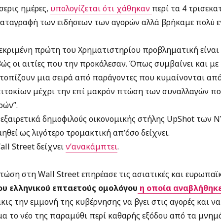
σερις ημέρες,
υπολογίζεται ότι χάθηκαν
περί τα 4 τρισεκ
καταγραφή των ειδήσεων των αγορών αλλά βρήκαμε πολύ 
κεκριμένη πρώτη του Χρηματιστηρίου προβληματική είναι 
ώς οι αιτίες που την προκάλεσαν. Όπως συμβαίνει και με
ντοπίζουν μια σειρά από παράγοντες που κυμαίνονται από 
ιτοκίων μέχρι την επί μακρόν πτώση των συναλλαγών πο
ρών”.
 εξαιρετικά δημοφιλούς οικονομικής στήλης UpShot των
θεί ως λιγότερο τρομακτική απ’όσο δείχνει.
ll Street δείχνει
ν’ανακάμπτει
.
πτώση στη Wall Street επηρέασε τις ασιατικές και ευρωπαϊκ
ου ελληνικού επταετούς ομολόγου
η οποία αναβλήθηκ
ις την εμμονή της κυβέρνησης να βγει στις αγορές και ν
α το νέο της παραμύθι περί καθαρής εξόδου από τα μνημό