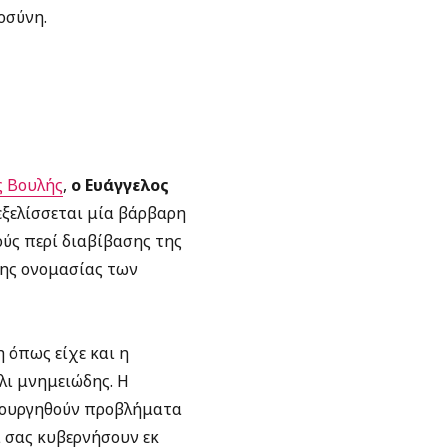
οσύνη.
ς Βουλής
,
ο Ευάγγελος
εξελίσσεται μία βάρβαρη
ύς περί διαβίβασης της
ης ονομασίας των
η όπως είχε και η
λι μνημειώδης. Η
μιουργηθούν προβλήματα
α σας κυβερνήσουν εκ