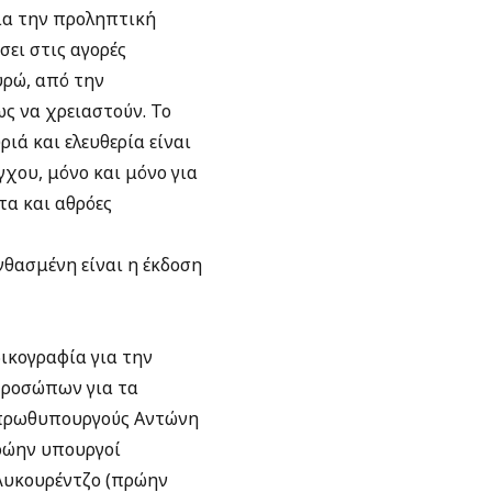
για την προληπτική
ει στις αγορές
υρώ, από την
ς να χρειαστούν. Το
ιά και ελευθερία είναι
γχου, μόνο και μόνο για
τα και αθρόες
νθασμένη είναι η έκδοση
δικογραφία για την
προσώπων για τα
 πρωθυπουργούς Αντώνη
πρώην υπουργοί
Λυκουρέντζο (πρώην