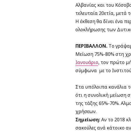
Αλβανίας και του Κόσοβο
τελευταία 20ετία, μετά 
Η έκθεση θα δίνει ένα π
ολοκλήρωσης των Δυτικ
ΠΕΡΙΒΑΛΛΟΝ.
Tο γράψαμ
Μείωση 75%-80% στη χρ
Ιανουάριο
, τον πρώτο μ
σύμφωνα με το Ινστιτού
Στα υπόλοιπα κανάλια το
ότι η συνολική μείωση σ
της τάξης 65%-70%. Αλμ
χρήσεων.
Σημείωση:
Αν το 2018 κ
σακούλες ανά κάτοικο αν