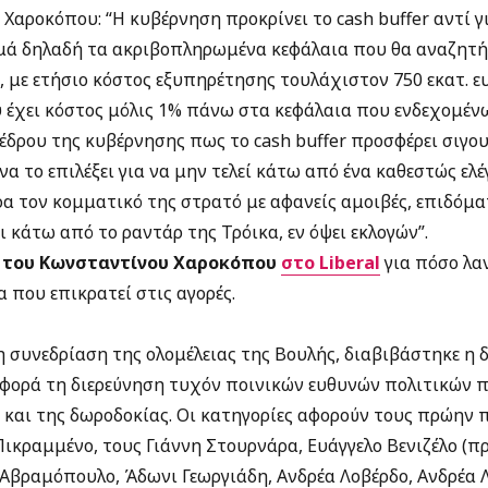
Χαροκόπου: “Η κυβέρνηση προκρίνει το cash buffer αντί 
μά δηλαδή τα ακριβοπληρωμένα κεφάλαια που θα αναζητήσ
 με ετήσιο κόστος εξυπηρέτησης τουλάχιστον 750 εκατ. ε
έχει κόστος μόλις 1% πάνω στα κεφάλαια που ενδεχομένω
δρου της κυβέρνησης πως το cash buffer προσφέρει σιγουρ
να το επιλέξει για να μην τελεί κάτω από ένα καθεστώς ελέ
α τον κομματικό της στρατό με αφανείς αμοιβές, επιδόμα
 κάτω από το ραντάρ της Τρόικα, εν όψει εκλογών”.
η του Κωνσταντίνου Χαροκόπου
στο Liberal
για πόσο λα
α που επικρατεί στις αγορές.
η συνεδρίαση της ολομέλειας της Βουλής, διαβιβάστηκε η 
αφορά τη διερεύνηση τυχόν ποινικών ευθυνών πολιτικών 
 και της δωροδοκίας.
Οι κατηγορίες αφορούν τους πρώην
ικραμμένο, τους Γιάννη Στουρνάρα, Ευάγγελο Βενιζέλο (
Αβραμόπουλο, Άδωνι Γεωργιάδη, Ανδρέα Λοβέρδο, Ανδρέα 