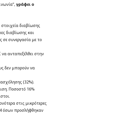
ινωνία”,
γράφει ο
 στοιχεία διαβίωσης
κες διαβίωσης και
ς σε συνεργασία με το
 να ανταπεξέλθει στην
υς δεν μπορούν να
πασχόλησης (32%).
λιση. Ποσοστό 16%
στοι.
νότερα στις μικρότερες
1/4 όσων προσλήφθηκαν