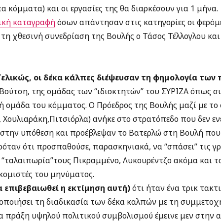
α κόμματα) και οι εργασίες της θα διαρκέσουν για 1 μήνα.
ική καταγραφή
όσων απάντησαν στις κατηγορίες οι φερόμε
 τη χθεσινή συνεδρίαση της Βουλής ο Τάσος Τέλλογλου κα
Τελικώς, οι δέκα κάλπες διέψευσαν τη φημολογία των
 Βούτση, της ομάδας των “ιδιοκτητών” του ΣΥΡΙΖΑ όπως σ
 ομάδα του κόμματος. Ο Πρόεδρος της Βουλής μαζί με το 
 Χουλιαράκη,Πιτσιόρλα) ανήκε στο στρατόπεδο που δεν ενέ
την υπόθεση και προέβλεψαν το Βατερλώ στη Βουλή που 
ρόταν ότι προσπαθούσε, παρασκηνιακά, να “σπάσει” τις 
 “ταλαιπωρία”τους Πικραμμένο, Λυκουρέντζο ακόμα και το
κομιστές του μηνύματος.
α επιβεβαιωθεί η εκτίμηση αυτή)
ότι ήταν ένα τρικ τακτι
οποιήσει τη διαδικασία των δέκα καλπών με τη συμμετοχ
α πράξη υψηλού πολιτικού συμβολισμού έμεινε μεν στην α