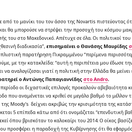
ε από το μανίκι του τον άσσο της Novartis πιστεύοντας ό
 και θα μπορούσε να στρέψει την προσοχή του κόσμου μακ
ής του στο Μακεδονικό. Απέτυχε σε όλα. Οι πολιτικοί του
θεσινή διαδικασία”,
επισημαίνει ο Θανάσης Μαυρίδης
σ
φοπλιστική παρατήρηση Πικραμμένου “περίμενα περισσότε
ρούμε, με την κατακλείδα: “αυτή η περιπέτεια μου έδωσε τ
ει να αναλογίζεσαι γιατί η πολιτική στην Ελλάδα θα μείνει ε
ατηρεί ο Αντώνης Παπαγιαννίδης
στο Andro
.
 περίοδο οι διχαστικές επιλογές προκαλούν αβεβαιότητα κ
οδο που αναμένεται να κριθεί σε μεγάλο βαθμό το μέλλον τ
 της Moody’s δείχνει ακριβώς την κρισιμότητα της κατάστ
κεται 5 επίπεδα κάτω από ότι ονομάζεται “επενδυτική βα
κεί όπου βρισκόταν το καλοκαίρι του 2014. Ο οίκος βασίζει
ου προσφέρει η παραδοχή της Κυβέρνησης ότι θα εφαρμό