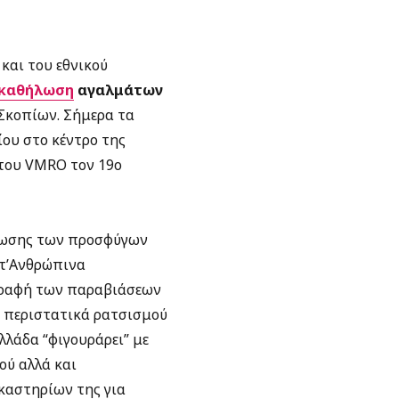
και του εθνικού
οκαθήλωση
αγαλμάτων
Σκοπίων. Σήμερα τα
ου στο κέντρο της
 του VMRO τον 19o
βίωσης των προσφύγων
 τ’Ανθρώπινα
αγραφή των παραβιάσεων
α περιστατικά ρατσισμού
λλάδα “φιγουράρει” με
ού αλλά και
καστηρίων της για