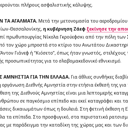
στερούνται πλήρους ασφαλιστικής κάλυψης.
Ν ΤΑ ΑΓΑΛΜΑΤΑ.
Μετά την μετονομασία του αεροδρομίου 
ίων-Θεσσαλονίκης,
η κυβέρνηση Ζάεφ
ξεκίνησε την απ
επί πρωθυπουργίας Νίκολα Γκρούεφσκι από την πόλη των 
ό τον χώρο μπροστά στο κτίριο του Ανωτάτου Δικαστηρί
Άντον Γιάνεφ ή “Κιόσετο”, όπως ήταν γνωστός, στελέχους
ής προσωπικότητας για το σλαβομακεδονικό εθνικισμό.
Σ ΑΜΝΗΣΤΙΑ ΓΙΑ ΤΗΝ ΕΛΛΑΔΑ.
Για άθλιες συνθήκες δια
η οργάνωση Διεθνής Αμνηστία στην ετήσια έκθεσή της για
κθεση της Διεθνούς Αμνηστίας είναι μια λεπτομερής κατ
θρώπου σε παγκόσμιο επίπεδο και εκεί καταγράφει και τ
άσεις δικαιωμάτων όπως η δουλειά. Στη φετινή έκθεση η Ε
όλα τα επίπεδα. Στο προσφυγικό, στα περιστατικά ρατσισμ
ας με παράδειγμα την καταδίκη της χώρας μας και των δι