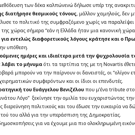
μεθόδευση των δέκα καλπώνενώ δήλωσε υπέρ της ανακριτι
ς διατήρησε θεσμικούς τόνους
, μάλλον χαμηλούς, δεν 
λυσε το πολιτικό της συμφραζόμενο χωρίς να παραλείψει
 της χώρας σήμερα “εάν η Ελλάδα ήταν μια κανονική χώρα”
 για εντελώς διαφορετικούς λόγους κράτησε και ο Π
ην υπόθεση.
ούμενες ημέρες και ιδιαίτερα μετά την ψυχρολουσία τ
 λάβει το μήνυμα
ότι τα τερτίπια της με τη Novartis έθετ
αρά μπορούν να την παίρνουν οι δανειστές, οι “ολίγον ετ
χειρηματικών συμφερόντων και οι ίδιοι οι επενδυτές.
ρατηγική του Ευάγγελου Βενιζέλου
που μ’ένα tribute στ
δυνάτου Λόγο” ξεκίνησε την ομιλία του ευχαριστώντας τη
 διερεύνηση πολιτικούς και του έδωσε την ευκαιρία να δώ
τού του αλλά για την υπεράσπιση της Δημοκρατίας.
δημοσκοπήσεις για να έχουμε μια πιο ολοκληρωμένη εικόν