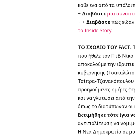
κάθε ένα από τα υπόλοιπ
+
Διαβάστε
μια συνοπτ
+ +
Διαβάστε
πώς είδαν
το Inside Story
.
ΤΟ ΣΧΟΛΙΟ ΤΟΥ FACT.
που ήθελε τον ΠτΒ Νίκο
αποκαλούμε την ιδρυτική
κυβέρνησης (Τσακαλώτο,
Τσίπρα-Τζανακόπουλου σ
προηγούμενες ημέρες φε
και να γλυτώσει από την
όπως το διατύπωναν οι 
Εκτιμήθηκε τότε (για ν
αντιπολίτευση να νομιμ
Η Νέα Δημοκρατία σε μι