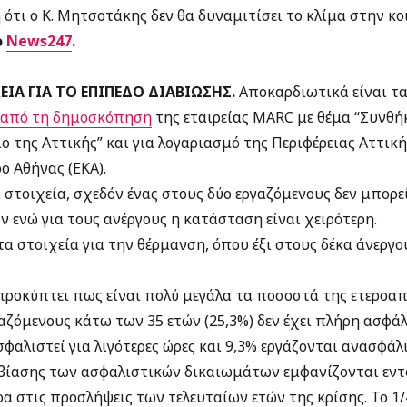
ότι ο Κ. Μητσοτάκης δεν θα δυναμιτίσει το κλίμα στην κο
ο
News247
.
ΕΙΑ ΓΙΑ ΤΟ ΕΠΙΠΕΔΟ ΔΙΑΒΙΩΣΗΣ.
Αποκαρδιωτικά είναι τα
από τη δημοσκόπηση
της εταιρείας MARC με θέμα “Συνθή
ο της Αττικής” και για λογαριασμό της Περιφέρειας Αττική
ο Αθήνας (ΕΚΑ).
στοιχεία, σχεδόν ένας στους δύο εργαζόμενους δεν μπορεί
 ενώ για τους ανέργους η κατάσταση είναι χειρότερη.
α στοιχεία για την θέρμανση, όπου έξι στους δέκα άνεργο
 προκύπτει πως είναι πολύ μεγάλα τα ποσοστά της ετεροα
αζόμενους κάτω των 35 ετών (25,3%) δεν έχει πλήρη ασφά
αλιστεί για λιγότερες ώρες και 9,3% εργάζονται ανασφάλι
ίασης των ασφαλιστικών δικαιωμάτων εμφανίζονται εντο
ερα στις προσλήψεις των τελευταίων ετών της κρίσης. Το 