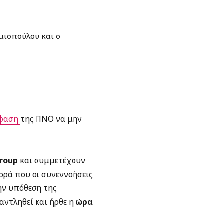
υμιοπούλου και ο
όφαση
της ΠΝΟ να μην
roup
και συμμετέχουν
φορά που οι συνεννοήσεις
ην υπόθεση της
αντληθεί και ήρθε η
ώρα