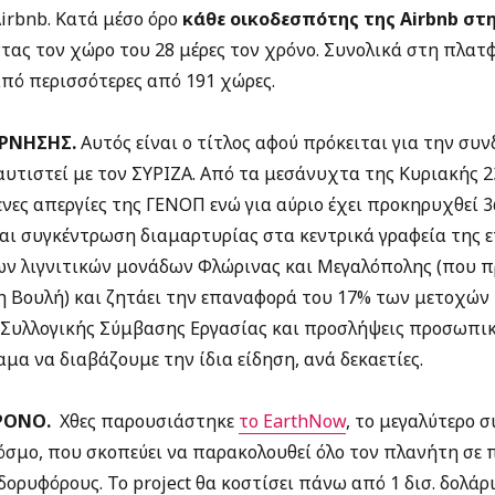
irbnb. Κατά μέσο όρο
κάθε οικοδεσπότης της Airbnb στ
ντας τον χώρο του 28 μέρες τον χρόνο. Συνολικά στη πλα
από περισσότερες από 191 χώρες.
ΡΝΗΣΗΣ.
Αυτός είναι ο τίτλος αφού πρόκειται για την συ
αυτιστεί με τον ΣΥΡΙΖΑ. Από τα μεσάνυχτα της Κυριακής 2
ες απεργίες της ΓΕΝΟΠ ενώ για αύριο έχει προκηρυχθεί 
 και συγκέντρωση διαμαρτυρίας στα κεντρικά γραφεία της
ν λιγνιτικών μονάδων Φλώρινας και Μεγαλόπολης (που π
η Βουλή) και ζητάει την επαναφορά του 17% των μετοχών
Συλλογικής Σύμβασης Εργασίας και προσλήψεις προσωπικ
μα να διαβάζουμε την ίδια είδηση, ανά δεκαετίες.
ΡΟΝΟ.
Χθες παρουσιάστηκε
το EarthNow
, το μεγαλύτερο 
σμο, που σκοπεύει να παρακολουθεί όλο τον πλανήτη σε 
δορυφόρους. Το project θα κοστίσει πάνω από 1 δισ. δολάρ