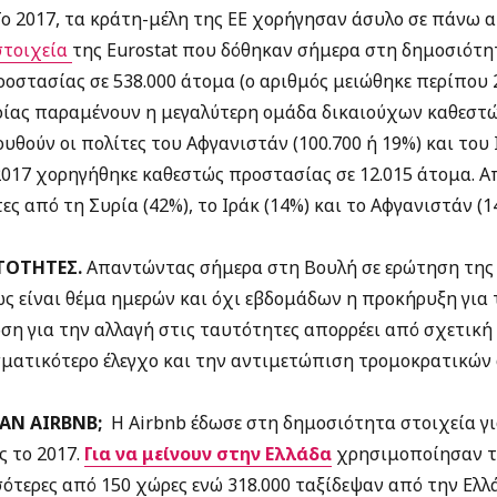
ο 2017, τα κράτη-μέλη της EE χορήγησαν άσυλο σε πάνω 
στοιχεία
της Eurostat που δόθηκαν σήμερα στη δημοσιότητ
οστασίας σε 538.000 άτομα (ο αριθμός μειώθηκε περίπου 
Συρίας παραμένουν η μεγαλύτερη ομάδα δικαιούχων καθεστ
λουθούν οι πολίτες του Αφγανιστάν (100.700 ή 19%) και του Ι
 2017 χορηγήθηκε καθεστώς προστασίας σε 12.015 άτομα. Απ
ες από τη Συρία (42%), το Ιράκ (14%) και το Αφγανιστάν (1
ΤΟΤΗΤΕΣ.
Απαντώντας σήμερα στη Βουλή σε ερώτηση της 
ς είναι θέμα ημερών και όχι εβδομάδων η προκήρυξη για 
η για την αλλαγή στις ταυτότητες απορρέει από σχετική
σματικότερο έλεγχο και την αντιμετώπιση τρομοκρατικών
ΑΝ AIRBNB;
H Airbnb έδωσε στη δημοσιότητα στοιχεία γ
 το 2017.
Για να μείνουν στην Ελλάδα
χρησιμοποίησαν τ
τερες από 150 χώρες ενώ 318.000 ταξίδεψαν από την Ελλ