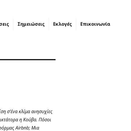
σεις
Σημειώσεις
Εκλογές
Επικοινωνία
ση σ’ένα κλίμα ανησυχίες
ικτάτορα η Κούβα. Πόσοι
φόρμας Airbnb; Μια