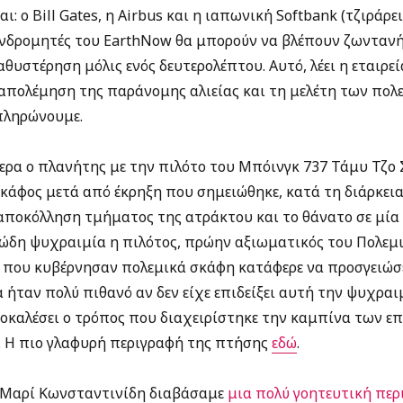
αι: ο Bill Gates, η Airbus και η ιαπωνική Softbank (τζιράρε
συνδρομητές του EarthNow θα μπορούν να βλέπουν ζωντανή
θυστέρηση μόλις ενός δευτερολέπτου. Αυτό, λέει η εταιρεί
πολέμηση της παράνομης αλιείας και τη μελέτη των πολε
μπληρώνουμε.
ρα ο πλανήτης με την πιλότο του Μπόινγκ 737 Τάμυ Τζο 
κάφος μετά από έκρηξη που σημειώθηκε, κατά τη διάρκεια
ποκόλληση τμήματος της ατράκτου και το θάνατο σε μία 
ώδη ψυχραιμία η πιλότος, πρώην αξιωματικός του Πολεμ
ς που κυβέρνησαν πολεμικά σκάφη κατάφερε να προσγειώσ
 ήταν πολύ πιθανό αν δεν είχε επιδείξει αυτή την ψυχραι
ροκαλέσει ο τρόπος που διαχειρίστηκε την καμπίνα των ε
. Η πιο γλαφυρή περιγραφή της πτήσης
εδώ
.
 Μαρί Κωνσταντινίδη διαβάσαμε
μια πολύ γοητευτική περ