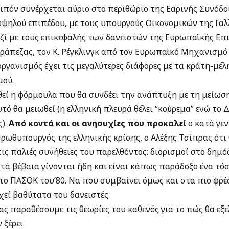
οιπόν συνέρχεται αύριο στο περιθώριο της Εαρινής Συνόδ
ψηλού επιπέδου, με τους υπουργούς Οικονομικών της Γαλλ
αζί με τους επικεφαλής των δανειστών της Ευρωπαϊκής Επ
ράπεζας, τον Κ. Ρέγκλινγκ από τον Ευρωπαϊκό Μηχανισμό 
οργανισμός έχει τις μεγαλύτερες διάφορες με τα κράτη-μέ
μού.
εί η φόρμουλα που θα συνδέει την ανάπτυξη με τη μείωση
τό θα μειωθεί (η ελληνική πλευρά θέλει “κούρεμα” ενώ το 
ς).
Από κοντά και οι ανησυχίες που προκαλεί
ο κατά γεν
ωθυπουργός της ελληνικής κρίσης, ο Αλέξης Τσίπρας ότι 
ς παλιές συνήθειες του παρελθόντος: διορισμοί στο δημόσ
υτά βέβαια γίνονται ήδη και είναι κάπως παράδοξο ένα τ
ι το ΠΑΣΟΚ του’80. Να που συμβαίνει όμως και στα πιο φρ
εί βαθύτατα του δανειστές.
ας παραθέσουμε τις θεωρίες του καθενός για το πώς θα εξ
 ξέρει.