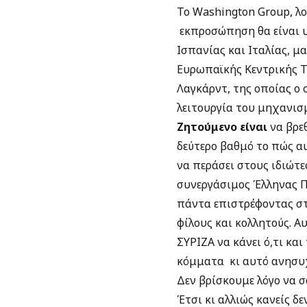
Το Washington Group, λ
εκπροσώπηση θα είναι υ
Ισπανίας και Ιταλίας, μ
Ευρωπαϊκής Κεντρικής Τ
Λαγκάρντ, της οποίας ο 
λειτουργία του μηχανισ
Ζητούμενο είναι
να βρεθ
δεύτερο βαθμό το πώς αυ
να περάσει στους ιδιώτε
συνεργάσιμος Έλληνας Πρ
πάντα επιστρέφοντας στι
φίλους και κολλητούς. Α
ΣΥΡΙΖΑ να κάνει ό,τι κα
κόμματα κι αυτό ανησυχ
Δεν βρίσκουμε λόγο να σ
Έτσι κι αλλιώς κανείς δεν