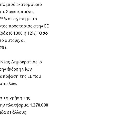
από μισό εκατομμύριο
α. Συγκεκριμένα,
25% σε σχέση με το
ώτος προστασίας στην ΕΕ
ράκ (64.300 ή 12%).
Όσο
ό αυτούς, οι
4%).
Νέας Δημοκρατίας, ο
την έκδοση νέων
 απόφαση της ΕΕ που
 απειλών.
ια τη χρήση της
ην πλατφόρμα
1.370.000
άδα σε άλλους