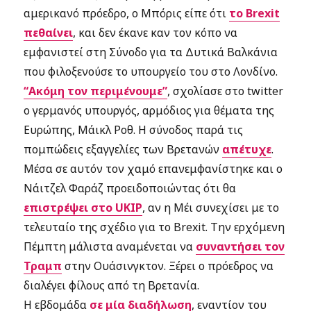
αμερικανό πρόεδρο, ο Μπόρις είπε ότι
το Brexit
πεθαίνει
, και δεν έκανε καν τον κόπο να
εμφανιστεί στη Σύνοδο για τα Δυτικά Βαλκάνια
που φιλοξενούσε το υπουργείο του στο Λονδίνο.
“Ακόμη τον περιμένουμε”
, σχολίασε στο twitter
o γερμανός υπουργός, αρμόδιος για θέματα της
Ευρώπης, Μάικλ Ροθ. Η σύνοδος παρά τις
πομπώδεις εξαγγελίες των Βρετανών
απέτυχε
.
Μέσα σε αυτόν τον χαμό επανεμφανίστηκε και ο
Νάιτζελ Φαράζ προειδοποιώντας ότι θα
επιστρέψει στο UKIP
, αν η Μέι συνεχίσει με το
τελευταίο της σχέδιο για το Brexit. Την ερχόμενη
Πέμπτη μάλιστα αναμένεται να
συναντήσει τον
Τραμπ
στην Ουάσινγκτον. Ξέρει ο πρόεδρος να
διαλέγει φίλους από τη Βρετανία.
Η εβδομάδα
σε μία διαδήλωση
, εναντίον του