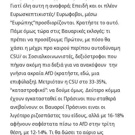
Γιατί όλη αυτη η αναφορά; Επειδή και οι πλέον
Ευρωσκεπτικιστές/ Ευρωφοβοι, μέσω
“Ευρώπης”προσδιορίζονται. Κρατήστε το αυτό.
Πάμε όμως τώρα στις Βαυαρικές εκλογές: τι
πρέπει να προσέξουμε; Πρώτον, με πόσο θα
χάσει η μέχρι προ καιρού περίπου αυτοδύναμη
CSU/ οι Σοσιαλκοινωνιστές, δεξιόστροφοι που
πήγαν ακόμη πιο δεξιά για να ανακόψουν την
γνήσια ακραία AfD (κρατήστε, εδώ, μια
επιφύλαξη). Μετριόταν η CSU στο 33-35%,
“καταστροφικό”: να δούμε όμως. Δεύτερο κόμμα
έχουν εγκατασταθεί οι Πράσινοι που σταθερά
ανεβαίνουν: οι Βαυαροί Πράσινοι ειναι οι
λιγότερο ριζοσπάστες του είδους, αλλά με 16-18%
αφήνουν σαφέστατα πίσω το AfD στην τρίτη
θέση, με 12-14%. Τι θα δώσει το αύριο ως