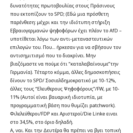
δυνατότητες πρωτοβουλίας στους Πράσινους
που εκτοπίζουν το SPD; (Εδώ μια πρόσθετη
παρένθεση: μέχρι και την ιδιότυπη στήριξη
Εβραιογερμανών ψηφοφόρων έχει πλέον το AfD –
υποτίθεται λόγω των αντι-μεταναστευτικών
επιλογών του. Που… ήρκεσαν για να σβήσουν τον
αντισημιτισμό που το διακρίνει. Μην
βιαζόμαστε να πούμε ότι “καταλαβαίνουμε”την
Γερμανία). Τέταρτο κόμμα, άλλες δημοσκοπήσεις
δίνουν το SPD/ Σοσιαλδημοκρατικό με 10-12%,
άλλες τους “Ελευθερους Ψηφοφόρους”/FW, με 10-
11% (Αυτοί είναι βαυαρική ιδιοτυπία, με
προγραμματική βάση που θυμίζει patchwork).
Φιλελεύθεροι/FDP και Αριστεροί/Die Linke ειναι
στο 34,5%, στο όριο δηλαδή.
Α, ναι. Και την Δευτέρα θα πρέπει να βγει τοπική