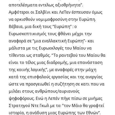
αποτελέσματα εντελως αξιοθρήνητα”.
Αμφότεροι οι Σαλβίνι και ΛεΠεν έσπευσαν όμως
να ορκισθούν νομιμοφροσύνη στην Ευρώπη.
Βέβαια, μια δική τους “Ευρώπη” : ο
Ευρωσκεπτικισμός τους φθάνει μέχρι την
αναφορά σε “μια εναλλακτική Ευρώπη”- και
μάλιστα με τις Ευρωεκλογές του Μαίου να
τίθενται ως σταθμός. “Το ραντεβού του Μαίου θα
είναι το τέλος μιας διαδρομής, μια επανάσταση
της κοινής λογικής”, με αναφορές στην μάχη
κατά της επισφαλούς εργασίας και της ανεργίας
ώστε να προσγειωθεί η συζήτηση σε κατι που να
μιλάει στους ανθρώπους/αυριανούς
ψηφοφόρους. Ενώ η Λεπέν πήγε πίσω σε μνήμες
Στρατηγού Ντε Γκωλ με το: “τον Μάιο θα γραφτεί
ιστορία, η ανάδυση μιας Ευρώπης των Εθνών”.