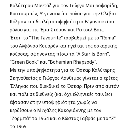
Καλύτερου Μοντάζ για τον Γιώργο Μαυροψαρίδη,
Κοστουμιών, Α’ γυναικείου ρόλου για την Ολίβια
Κόλμαν και διπλή υποψηφιότητα Β’ γυναικείου
ρόλου για τις Έμα Στόουν και Ρέιτσελ Βάις.
‘Ετσι, το “The Favourite” ισοβαθμεί με το “Roma”
του Αλφόνσο Κουαρόν και ηγείται της οσκαρικής
κούρσας, αφήνοντας πίσω τα “A Star is Born”,
“Green Book” και “Βohemian Rhapsody”.
Με την υποψηφιότητα για το Όσκαρ Καλύτερης
Σκηνοθεσίας ο Γιώργος Λάνθιμος γίνεται ο τρίτος
Έλληνας που διεκδικεί το Όσκαρ. Πριν από αυτόν
και πάλι σε διεθνείς (και όχι ελληνικές ταινίες)
έφτασαν στην υποψηφιότητα χωρίς να
κερδίσουν ο Μιχάλης Κακογιάννης με τον
“Ζορμπά” το 1964 και ο Κώστας Γαβράς με το “Z”
το 1969.