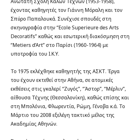
Ανωτάτη Σχολή Καλών Τεχνών (1953-1958),
έχοντας καθηγητές τον Γιάννη Μόραλη και τον
Σπύρο Παπαλουκά. Συνέχισε σπουδές στη
σκηνογραφία στην “Ecole Superieure des Arts
Decoratifs” καθώς και εσωτερική διακόσμηση στη
“Metiers d’Art” στο Παρίσι (1960-1964) με
υποτροφία του Ι.Κ.Υ.
Το 1975 εκλέχθηκε καθηγητής της ΑΣΚΤ. Έργα
του έχουν εκτεθεί στην Αθήνα, σε ατομικές
εκθέσεις στις γκαλερί “Ζυγός”, “Άστορ”, “Μέρλιν”,
αίθουσα Τέχνης (Θεσσαλονίκη), καθώς επίσης και
στη Μπολόνια, Φλωρεντία, Ρώμη, Γένοβα κ.ά. To
Μάρτιο του 2008 εξελέγη τακτικό μέλος της
Ακαδημίας Αθηνών.