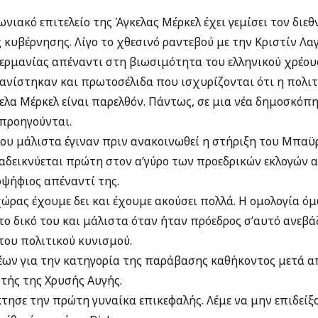
ωνιακό επιτελείο της Άγκελας Μέρκελ έχει γεμίσει τον διε
 κυβέρνησης. Λίγο το χθεσινό ραντεβού με την Κριστίν Λα
Γερμανίας απέναντι στη βιωσιμότητα του ελληνικού χρέους,
φανίστηκαν και πρωτοσέλιδα που ισχυρίζονται ότι η πολιτ
κελα Μέρκελ είναι παρελθόν. Πάντως, σε μια νέα δημοσκόπη
προηγούνται.
 που μάλιστα έγιναν πριν ανακοινωθεί η στήριξη του Μπα
αδεικνύεται πρώτη στον α’γύρο των προεδρικών εκλογών α
ποψήφιος απέναντί της.
ώρας έχουμε δει και έχουμε ακούσει πολλά. Η ομολογία όμ
το δικό του και μάλιστα όταν ήταν πρόεδρος σ’αυτό ανεβά
του πολιτικού κυνισμού.
ων για την κατηγορία της παράβασης καθήκοντος μετά 
τής της Χρυσής Αυγής.
τησε την πρώτη γυναίκα επικεφαλής. Λέμε να μην επιδείξ