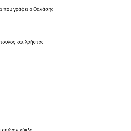
α που γράφει ο Θανάσης
πουλος και Χρήστος
 σε έναν κύκλο