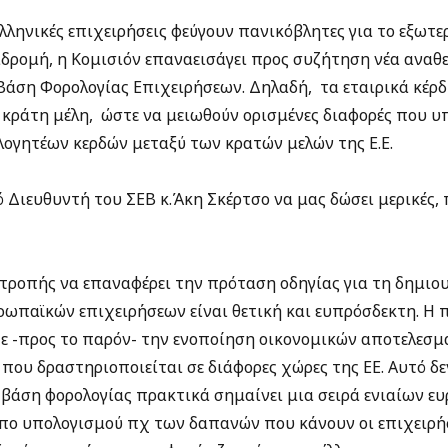
ελληνικές επιχειρήσεις φεύγουν πανικόβλητες για το εξωτε
ρομή, η Κομισιόν επαναεισάγει προς συζήτηση νέα αναθ
Βάση Φορολογίας Επιχειρήσεων. Δηλαδή, τα εταιρικά κέρδ
τα κράτη μέλη, ώστε να μειωθούν ορισμένες διαφορές που 
ογητέων κερδών μεταξύ των κρατών μελών της Ε.Ε.
 Διευθυντή του ΣΕΒ κ.Άκη Σκέρτσο να μας δώσει μερικές, 
τροπής να επαναφέρει την πρόταση οδηγίας για τη δημιου
υρωπαϊκών επιχειρήσεων είναι θετική και ευπρόσδεκτη. Η
τε -προς το παρόν- την ενοποίηση οικονομικών αποτελεσμ
που δραστηριοποιείται σε διάφορες χώρες της ΕΕ. Αυτό δεν
 βάση φορολογίας πρακτικά σημαίνει μια σειρά ενιαίων
όπο υπολογισμού πχ των δαπανών που κάνουν οι επιχειρήσ