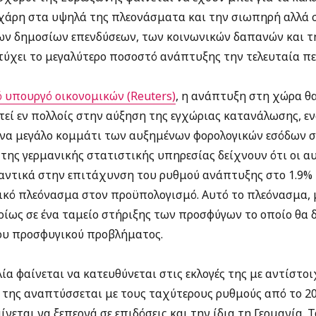
 χάρη στα υψηλά της πλεονάσματα και την σιωπηρή αλλά
ων δημοσίων επενδύσεων, των κοινωνικών δαπανών και τ
τύχει το μεγαλύτερο ποσοστό ανάπτυξης την τελευταία πε
 υπουργό οικονομικών (Reuters)
, η ανάπτυξη στη χώρα θ
στεί εν πολλοίς στην αύξηση της εγχώριας κατανάλωσης, ε
 ένα μεγάλο κομμάτι των αυξημένων φορολογικών εσόδων σ
 της γερμανικής στατιστικής υπηρεσίας δείχνουν ότι οι α
ντικά στην επιτάχυνση του ρυθμού ανάπτυξης στο 1.9% 
κό πλεόνασμα στον προϋπολογισμό. Αυτό το πλεόνασμα,
υρίως σε ένα ταμείο στήριξης των προσφύγων το οποίο θα
ου προσφυγικού προβλήματος.
λία φαίνεται να κατευθύνεται στις εκλογές της με αντίστο
α της αναπτύσσεται με τους ταχύτερους ρυθμούς από το 2
αίνεται να ξεπερνά σε επιδόσεις και την ίδια τη Γερμανία.