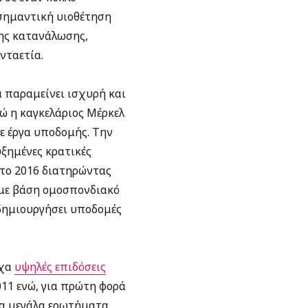
 σημαντική υιοθέτηση
ης κατανάλωσης,
νταετία.
α παραμείνει ισχυρή και
νώ η καγκελάριος Μέρκελ
ε έργα υποδομής. Την
υξημένες κρατικές
το 2016 διατηρώντας
 με βάση ομοσπονδιακό
 δημιουργήσει υποδομές
ιχα
υψηλές επιδόσεις
011 ενώ, για πρώτη φορά
 Τα μεγάλα ερωτήματα