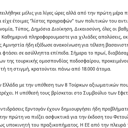
ειλήθηκε μόλις για λίγες ώρες αλλά από την πρώτη μέρα 
ι είχε έτοιμες “λίστες προγραφών” των πολιτικών του αντ
νομία, Τύπος, Δημόσια Διοίκηση, Δικαιοσύνη, όλες οι βαθ
. Καθημερινά πληροφορουμαστε για χιλιάδες απολύσεις, ε
ής Αμνηστία ήδη εξέδωσε ανακοίνωση για τέλεση βασανιστ
ι φτάσει σε ασύλληπτα επίπεδα. Σήμερα το πρωί, διαβάσα
ν της τουρκικής ομοσπονδίας ποδοσφαίρου, προκειμένο
υτή τη στιγμή, κρατούνται πάνω από 18.000 άτομα.
ν Ελλάδα με την υπόθεση των 8 Τούρκων αξιωματικών που
τρέχει. Η υπόθεσή τους βρίσκεται στο Συμβούλιο των Εφετ
αντιδράσεις Ερντογάν έχουν δημιουργήσει ήδη προβλήματα
 την πρώτη να πιέζει ασφυκτικά για την έκδοση του Φετου
 ως υποκινητή του πραξικοπήματος. Η ΕΕ από την πλευρά 