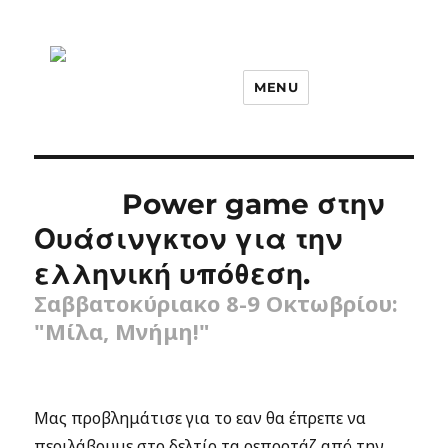
MENU
Power game στην
Ουάσινγκτον για την
ελληνική υπόθεση.
Σαββατοκύριακο 8-9 Οκτωβρίου:
"Μίλα, Μνήμη!"
Μας προβλημάτισε για το εαν θα έπρεπε να
περιλάβουμε στο δελτίο τα ρεπορτάζ από την