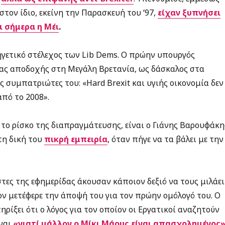
τον ίδιο, εκείνη την Παρασκευή του ‘97,
είχαν ξυπνήσει
 σήμερα η Μέι
.
ηγετικό στέλεχος των Lib Dems. Ο πρώην υπουργός
ίας αποδοχής στη Μεγάλη Βρετανία, ως δάσκαλος στα
 συμπατριώτες του: «Hard Brexit και υγιής οικονομία δεν
πό το 2008».
 το ρίσκο της διαπραγμάτευσης, είναι ο Γιάνης Βαρουφάκη
τη δική του
πικρή
εμπειρία
, όταν πήγε να τα βάλει με την
τες της εφημερίδας άκουσαν κάποιον δεξιό να τους μιλάει
ν μετέφερε την άποψή του για τον πρώην ομόλογό του. O
ίξει ότι ο λόγος για τον οποίον οι Εργατικοί αναζητούν
ίναι
«γιατί μάλλον ο Μίκι Μάους είναι απασχολημένος