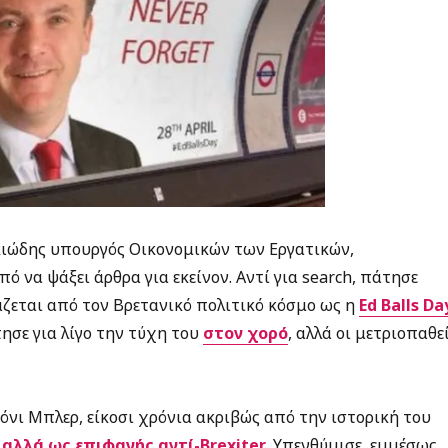
σκιώδης υπουργός Οικονομικών των Εργατικών,
πό να ψάξει άρθρα για εκείνον. Αντί για search, πάτησε
τάζεται από τον Βρετανικό πολιτικό κόσμο ως η
Ed Balls Da
ησε για λίγο την τύχη του
στον χορό
, αλλά οι μετριοπαθε
όνι Μπλερ, είκοσι χρόνια ακριβώς από την ιστορική του
,
αλλά ως επιφανής αντί-Brexiter
. Υπενθύμισε, εμμέσως