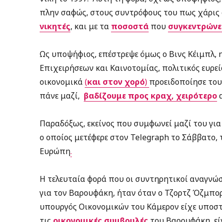
πλην σαφώς, στους συντρόφους του πως χάρις σ
νικητές
, και με τα
ποσοστά
που
συγκεντρώνει
Ως υποψήφιος, επέστρεψε όμως ο Βινς Κέιμπλ, 
Επιχειρήσεων και Καινοτομίας, πολιτικός ευρε
οικονομικά
(
και στον χορό
)
προειδοποίησε τους
πάνε μαζί,
βαδίζουμε προς κραχ, χειρότερο
α
Παραδόξως, εκείνος που συμφωνεί μαζί του για
ο οποίος μετέφερε στον Telegraph το Σάββατο, 
Ευρώπη
.
H τελευταία φορά που οι συντηρητικοί αναγνώσ
για τον Βαρουφάκη, ήταν όταν ο Τζορτζ Όζμπορ
υπουργός Οικονομικών του Κάμερον είχε υποστηρ
τις
οικονομικές συμβουλές
του Βαρουφάκη, ε