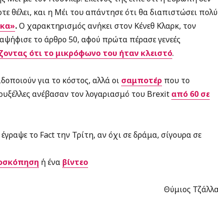
οτε θέλει, και η Μέι του απάντησε ότι θα διαπιστώσει πολύ
ίκα»
.
Ο χαρακτηρισμός ανήκει στον Κένεθ Κλαρκ, τον
ψήφισε το άρθρο 50, αφού πρώτα πέρασε γενεές
ζοντας ότι το μικρόφωνο του ήταν κλειστό
.
δοποιούν για το κόστος, αλλά οι
σαμποτέρ
που το
υξέλλες ανέβασαν τον λογαριασμό του Brexit
από 60 σε
έγραψε το Fact την Τρίτη, αν όχι σε δράμα, σίγουρα σε
οσκόπηση
ή
ένα
βίντεο
Θύμιος Τζάλλα