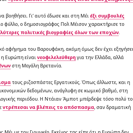
να βοηθήσει. Γι’ αυτό έδωσε και στη Μέι
έξι συμβουλές
διο φύλλο, ο δημοσιογράφος Πολ Μέισον χαρακτήρισε το
αλύτερες πολιτικές βιογραφίες όλων των εποχών
.
ικό αφήγημα του Βαρουφάκη, ακόμη όμως δεν έχει εξηγήσε
ί η Ευρώπη είναι
νεοφιλελεύθερη
για την Ελλάδα, αλλά
ένων
στη Μεγάλη Βρετανία.
ισμα
τους ριζοσπάστες Εργατικούς. Όπως άλλωστε, και η
ικονομικών δεδομένων, ανάγλυφη σε κωμικό βαθμό, στη
λογικής περιόδου. Η Ντάιαν Άμποτ μπέρδεψε τόσο πολύ το
τε
ντρέπεσαι να βλέπεις το απόσπασμα
, σαν δραματική
 Μέι με τον Γιουνκέρ. Εκείνος της είπε ότι η Ευρώπη δεν