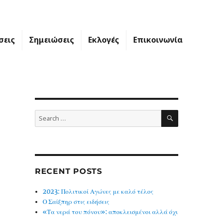
σεις
Σημειώσεις
Εκλογές
Επικοινωνία
SEARCH
Search
for:
RECENT POSTS
2023: Πολιτικοί Αγώνες με καλό τέλος
Ο Σαίξπηρ στις ειδήσεις
«Τα νερά του πόνου»: αποκλεισμένοι αλλά όχι