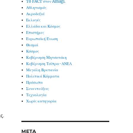
To FACT στον Amagi.
Αθλητισμός
Ακροδεξιά
Εκλογές
Ελλάδα και Κόσμος
Επιστήμες
Ευρωπαϊκή Ένωση
Θεσμοί
Κόσμος
Κυβέρνηση Μητσοτάκη
Κυβέρνηση Τσίπρα-ΑΝΕΛ
Μεγάλη Βρετανία
Πολιτικά Κόμματα
Πρόσωπα
Συνεντεύξεις
Τεχνολογία
Χωρίς κατηγορία
ς.
META