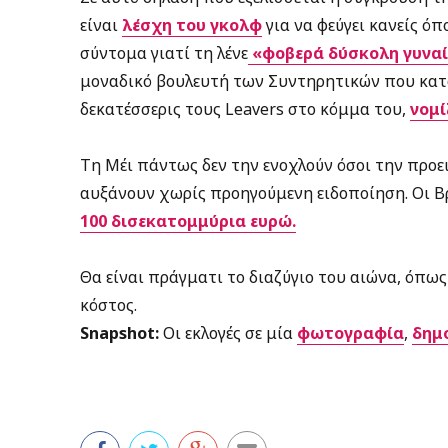
είναι
λέσχη του γκολφ
για να φεύγει κανείς όπ
σύντομα γιατί τη λένε
«φοβερά δύσκολη γυνα
μοναδικό βουλευτή των Συντηρητικών που κατα
δεκατέσσερις τους Leavers στο κόμμα του,
νομί
Τη Μέι πάντως δεν την ενοχλούν όσοι την προει
αυξάνουν χωρίς προηγούμενη ειδοποίηση. Οι Βρ
100 δισεκατομμύρια ευρώ.
Θα είναι πράγματι το διαζύγιο του αιώνα, όπως 
κόστος.
Snapshot:
Οι εκλογές
σε
μία
φωτογραφία
,
δημ