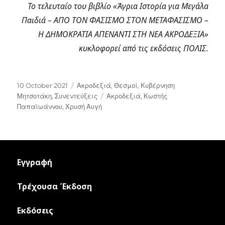
Το τελευταίο του βιβλίο «Άγρια Ιστορία για Μεγάλα
Παιδιά – ΑΠΟ ΤΟΝ ΦΑΣΙΣΜΟ ΣΤΟΝ ΜΕΤΑΦΑΣΙΣΜΟ –
Η ΔΗΜΟΚΡΑΤΙΑ ΑΠΕΝΑΝΤΙ ΣΤΗ ΝΕΑ ΑΚΡΟΔΕΞΙΑ»
κυκλοφορεί από τις εκδόσεις ΠΟΛΙΣ.
Posted
Categories
10 October 2021
Ακροδεξιά
,
Θεσμοί
,
Κυβέρνηση
on
Tags
Μητσοτάκη
,
Συνεντεύξεις
Ακροδεξιά
,
Κωστής
Παπαϊωάννου
,
Χρυσή Αυγή
Εγγραφή
Τρέχουσα Έκδοση
Εκδόσεις