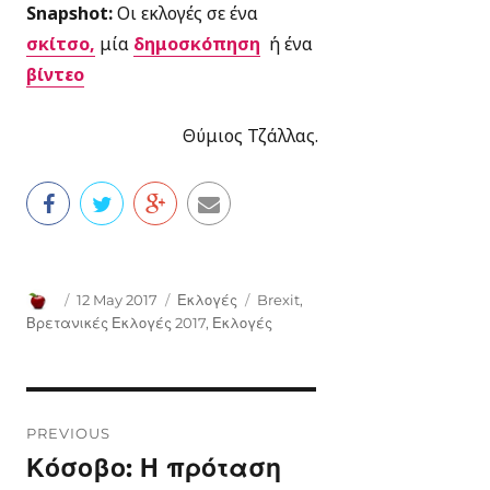
Snapshot
:
Οι εκλογές σε ένα
σκίτσο,
μία
δημοσκόπηση
ή ένα
βίντεο
Θύμιος Τζάλλας.
Author
Posted
Categories
Tags
12 May 2017
Εκλογές
Brexit
,
on
Βρετανικές Εκλογές 2017
,
Εκλογές
Post
PREVIOUS
navigation
Κόσοβο: Η πρόταση
Previous