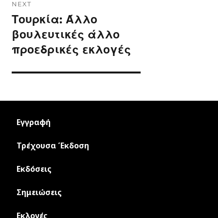
NEXT
Τουρκία: Άλλο
Next
post:
βουλευτικές άλλο
προεδρικές εκλογές
Εγγραφή
Τρέχουσα Έκδοση
Εκδόσεις
Σημειώσεις
Εκλογές