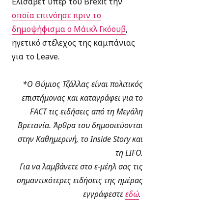
Ελισάβετ υπέρ του Brexit την
οποία επινόησε πριν το
δημοψήφισμα ο Μάικλ Γκόουβ
,
ηγετικό στέλεχος της καμπάνιας
για το Leave.
*Ο Θύμιος Τζάλλας είναι πολιτικός
επιστήμονας και καταγράφει για το
FACT τις ειδήσεις από τη Μεγάλη
Βρετανία. Άρθρα του δημοσιεύονται
στην Καθημερινή, το Inside Story και
τη LIFO.
Για να λαμβάνετε στο ε-μέηλ σας τις
σημαντικότερες ειδήσεις της ημέρας
εγγράφεστε
εδώ
.