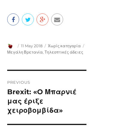
Author
Posted
Categories
Tags
11 May 2018
Χωρίς κατηγορία
on
Μεγάλη Βρετανία
,
Τηλεοπτικές άδειες
Post
PREVIOUS
navigation
Brexit: «O Μπαρνιέ
Previous
post:
μας έριξε
χειροβομβίδα»