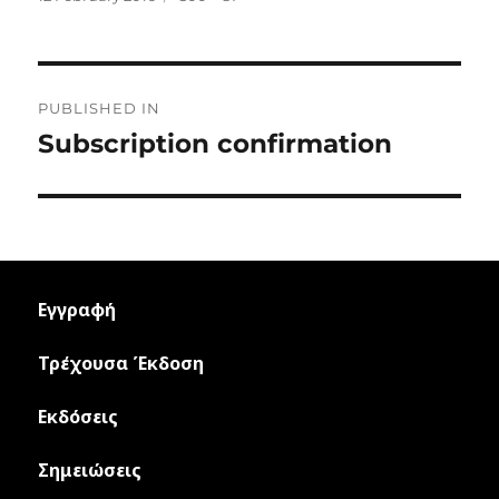
on
size
Post
PUBLISHED IN
navigation
Subscription confirmation
Εγγραφή
Τρέχουσα Έκδοση
Εκδόσεις
Σημειώσεις