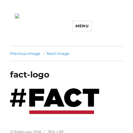
MENU
Previous Image
Next Image
fact-logo
Posted
Full
12 February 2016
300 × 87