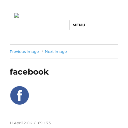
MENU
Previous Image
Next Image
facebook
Posted
Full
12 April 2016
69 × 73