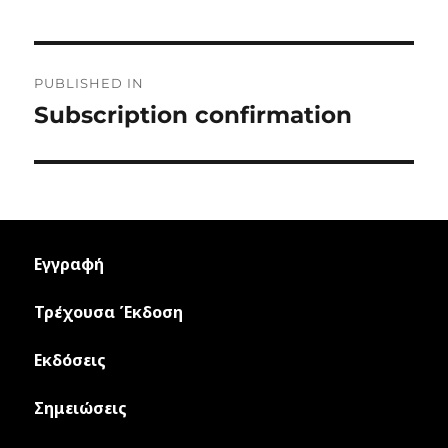
on
size
Post
PUBLISHED IN
navigation
Subscription confirmation
Εγγραφή
Τρέχουσα Έκδοση
Εκδόσεις
Σημειώσεις