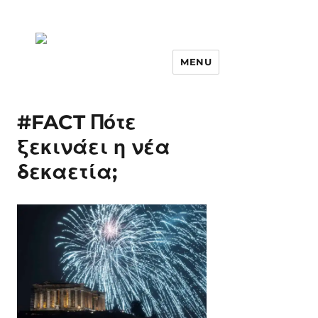
MENU
#FACT Πότε
ξεκινάει η νέα
δεκαετία;