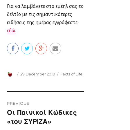
Για να λαμβάνετε στο εμέηλ σας το
δελτίο με τις σημαντικότερες
ειδήσεις της ημέρας εγγράφεστε
εδώ
.
Author
Posted
Categories
29 December 2019
Facts of Life
on
Post
PREVIOUS
navigation
Οι Ποινικοί Κώδικες
Previous
post:
«του ΣΥΡΙΖΑ»