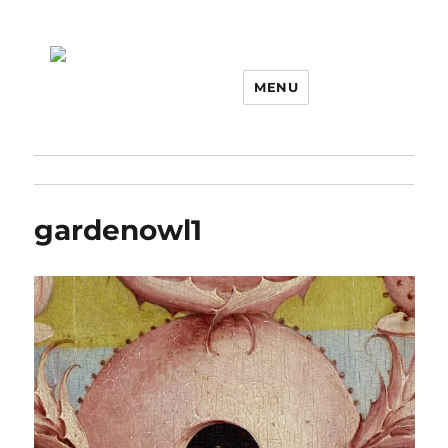
MENU
gardenowl1