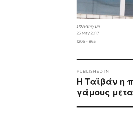
EPA/Henry Lin
Posted
25 May 2017
on
Full
1205 × 865
size
Post
PUBLISHED IN
navigation
Η Ταϊβάν η 
γάμους μετ