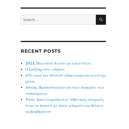
SEARCH
Search
for:
RECENT POSTS
2023: Πολιτικοί Αγώνες με καλό τέλος
Ο Σαίξπηρ στις ειδήσεις
«Τα νερά του πόνου»: αποκλεισμένοι αλλά όχι
μόνοι
Άποψη: Προσοντολόγιο για τους διοικητές των
νοσοκομείων
Τάσος Σακελλαρόπουλος: «Κέντρο, ιστορικά,
είναι να διοικείς με όσους μπορούν και θέλουν
να βοηθήσουν»