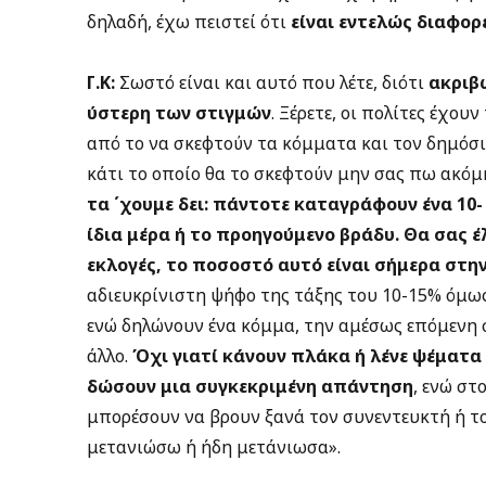
δηλαδή, έχω πειστεί ότι
είναι εντελώς διαφορ
Γ.Κ:
Σωστό είναι και αυτό που λέτε, διότι
ακριβ
ύστερη των στιγμών
. Ξέρετε, οι πολίτες έχο
από το να σκεφτούν τα κόμματα και τον δημόσιο
κάτι το οποίο θα το σκεφτούν μην σας πω ακόμη
τα ΄χουμε δει: πάντοτε καταγράφουν ένα 1
ίδια μέρα ή το προηγούμενο βράδυ. Θα σας έλ
εκλογές, το ποσοστό αυτό είναι σήμερα στη
αδιευκρίνιστη ψήφο της τάξης του 10-15% όμως
ενώ δηλώνουν ένα κόμμα, την αμέσως επόμενη σ
άλλο.
Όχι γιατί κάνουν πλάκα ή λένε ψέματα
δώσουν μια συγκεκριμένη απάντηση
, ενώ στ
μπορέσουν να βρουν ξανά τον συνεντευκτή ή το
μετανιώσω ή ήδη μετάνιωσα».