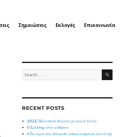
σεις
Σημειώσεις
Εκλογές
Επικοινωνία
SEARCH
Search
for:
RECENT POSTS
2023: Πολιτικοί Αγώνες με καλό τέλος
Ο Σαίξπηρ στις ειδήσεις
ς
«Τα νερά του πόνου»: αποκλεισμένοι αλλά όχι