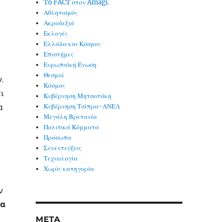
To FACT στον Amagi.
Αθλητισμός
Ακροδεξιά
Εκλογές
α
Ελλάδα και Κόσμος
Επιστήμες
Ευρωπαϊκή Ένωση
Θεσμοί
.
Κόσμος
ι
Κυβέρνηση Μητσοτάκη
α
Κυβέρνηση Τσίπρα-ΑΝΕΛ
Μεγάλη Βρετανία
Πολιτικά Κόμματα
Πρόσωπα
Συνεντεύξεις
Τεχνολογία
Χωρίς κατηγορία
ν
θα
META