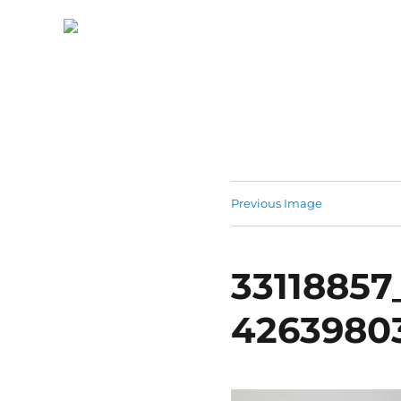
Previous Image
3311885
4263980