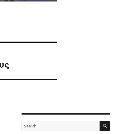
υς
SEARCH
Search
for: