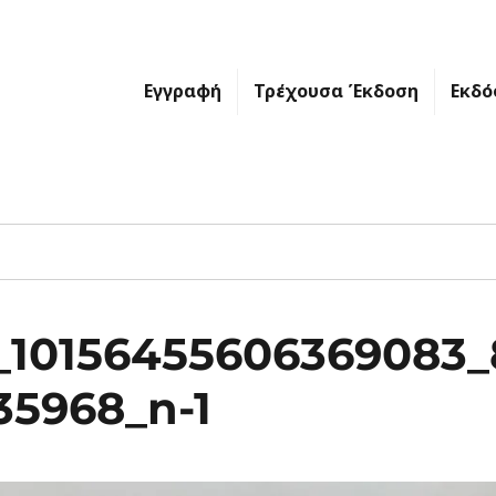
Εγγραφή
Τρέχουσα Έκδοση
Εκδό
7_10156455606369083
35968_n-1