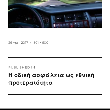
Posted
Full
26 April 2017
801 × 600
on
size
Post
PUBLISHED IN
navigation
Η οδική ασφάλεια ως εθνική
προτεραιότητα