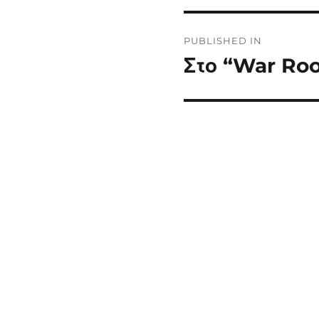
Post
PUBLISHED IN
navigation
Στο “War Ro