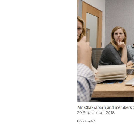
Posted
20 September 2018
on
Full
633 × 447
size