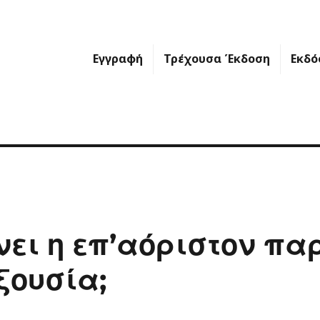
Εγγραφή
Τρέχουσα Έκδοση
Εκδό
νει η επ’αόριστον π
εξουσία;