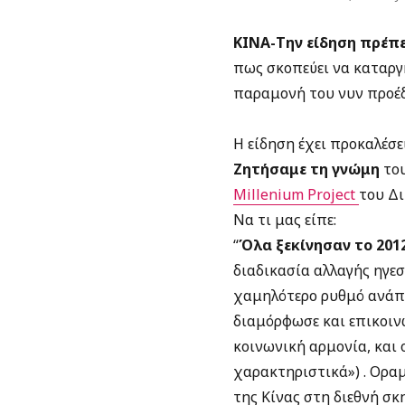
ΚΙΝΑ-Την είδηση πρέπει
πως σκοπεύει να καταργή
παραμονή του νυν προέδρ
Η είδηση έχει προκαλέσε
Ζητήσαμε τη γνώμη
του
Millenium Project
του Δι
Να τι μας είπε:
“
Όλα ξεκίνησαν το 201
διαδικασία αλλαγής ηγεσ
χαμηλότερο ρυθμό ανάπτυ
διαμόρφωσε και επικοινώ
κοινωνική αρμονία, και ο
χαρακτηριστικά») . Ορα
της Κίνας στη διεθνή σκ