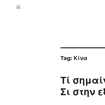
Tag:
Κίνα
Τί σημαί
Σι στην 