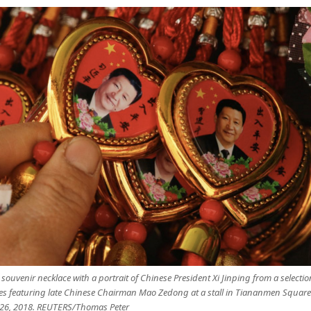
ouvenir necklace with a portrait of Chinese President Xi Jinping from a selectio
es featuring late Chinese Chairman Mao Zedong at a stall in Tiananmen Square 
 26, 2018. REUTERS/Thomas Peter