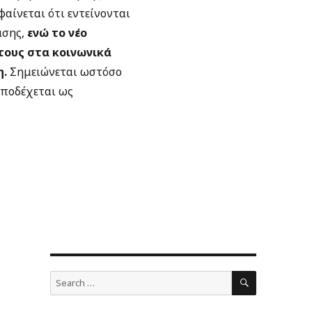
αίνεται ότι εντείνονται
ασης,
ενώ το νέο
τους στα κοινωνικά
η.
Σημειώνεται ωστόσο
 αποδέχεται ως
SEARCH
Search
for: