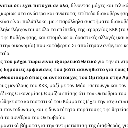
νεται ότι έχει πετύχει σε όλα,
δίνοντας μάχες και τελικ
(κυρίως στα ανώτερα και ανώτατα) επίπεδα διακυβέρνησης
Κίνα είναι πολύπλοκο, με 2 παράλληλα συστήματα διακυβ
ληλοελέγχονται σε όλα τα επίπεδα, της ιεραρχίας ΚΚΚ (τ
 της Κυβέρνησης, και επομένως οι δραστικές αλλαγές (και
 στην οικονομία) που κατάφερε ο Σι απαίτησαν ενέργειες κ
πεδα.
ς του μέχρι τώρα είναι εξαιρετικά θετικό
για την συντ
ς δημόσιες εμφανίσεις του (κάτι ασυνήθιστο για τους
ενθουσιασμό όπως οι αντίστοιχες του Ομπάμα στην Α
ους μεγάλους του ΚΚΚ, μαζί με τον Μάο Τσετούνγκ και τον
νέζικης Οικονομίας). Θυμίζω επίσης ότι τον Οκτώβριο του
ατώθηκε στο καταστατικό του Κόμματος (έχει την ισχύ συν
ει παντοδύναμο, και η δυνατότητα παράτασης της θητείας
τά το συνέδριο του Οκτωβρίου.
μαντικά βήματα για την αντιμετώπιση της διαφθοράς, γι