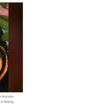
n that also
in Beijing,