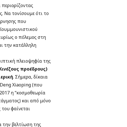
ά περιορίζοντας
. Να τονίσουμε ότι το
έρνησης που
ο Κουμμουνιστικού
 κυρίως ο πόλεμος στη
αι την κατάλληλη
ριπτική πλειοψηφία της
 Κινέζους προέδρους)
μερική
. Σήμερα, δίκαια
 Deng Xiaoping (που
 2017 η “κοσμοθεωρία
τάγματος) και από μόνο
 του φαίνεται
α την βελτίωση της